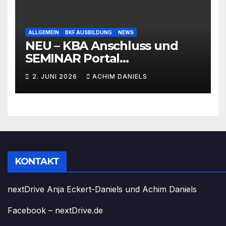
ALLGEMEIN
BKF AUSBILDUNG
NEWS
NEU – KBA Anschluss und
SEMINAR Portal
AKTIONSPREISE!!! Bis zu 50%
2. JUNI 2026
ACHIM DANIELS
RABATT
KONTAKT
nextDrive Anja Eckert-Daniels und Achim Daniels
Facebook – nextDrive.de