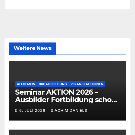
Weitere News
ALLGEMEIN
BKF AUSBILDUNG
VERANSTALTUNGEN
Seminar AKTION 2026 –
Ausbilder Fortbildung schon
ab 399€!!!
6. JULI 2026
ACHIM DANIELS