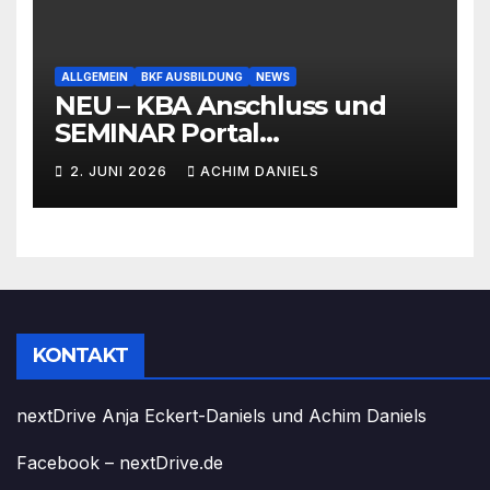
ALLGEMEIN
BKF AUSBILDUNG
NEWS
NEU – KBA Anschluss und
SEMINAR Portal
AKTIONSPREISE!!! Bis zu 50%
2. JUNI 2026
ACHIM DANIELS
RABATT
KONTAKT
nextDrive Anja Eckert-Daniels und Achim Daniels
Facebook – nextDrive.de