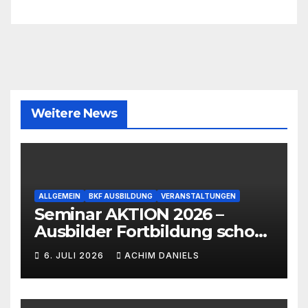
Weitere News
ALLGEMEIN
BKF AUSBILDUNG
VERANSTALTUNGEN
Seminar AKTION 2026 –
Ausbilder Fortbildung schon
ab 399€!!!
6. JULI 2026
ACHIM DANIELS