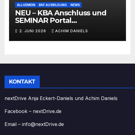
ALLGEMEIN
BKF AUSBILDUNG
NEWS
NEU – KBA Anschluss und
SEMINAR Portal
AKTIONSPREISE!!! Bis zu 50%
2. JUNI 2026
ACHIM DANIELS
RABATT
KONTAKT
nextDrive Anja Eckert-Daniels und Achim Daniels
Facebook – nextDrive.de
Email – info@nextDrive.de