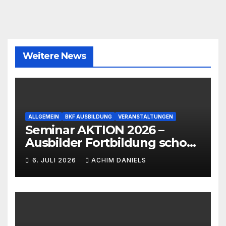
Weitere News
ALLGEMEIN
BKF AUSBILDUNG
VERANSTALTUNGEN
Seminar AKTION 2026 –
Ausbilder Fortbildung schon
ab 399€!!!
6. JULI 2026
ACHIM DANIELS