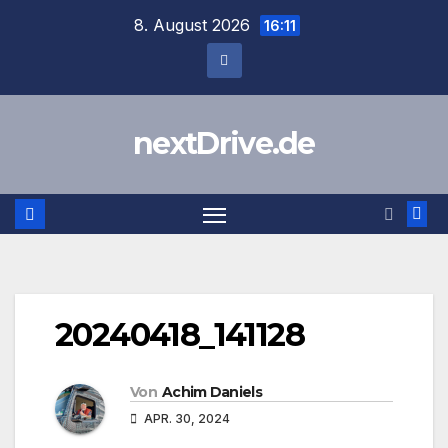
Zum
8. August 2026
16:11
Inhalt
springen
nextDrive.de
20240418_141128
Von
Achim Daniels
APR. 30, 2024