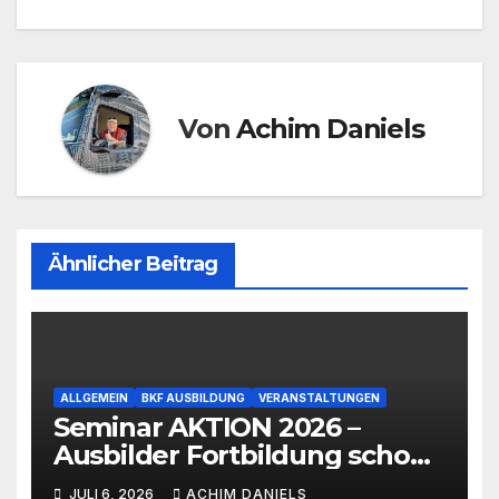
Von
Achim Daniels
Ähnlicher Beitrag
ALLGEMEIN
BKF AUSBILDUNG
VERANSTALTUNGEN
Seminar AKTION 2026 –
Ausbilder Fortbildung schon
ab 399€!!!
JULI 6, 2026
ACHIM DANIELS