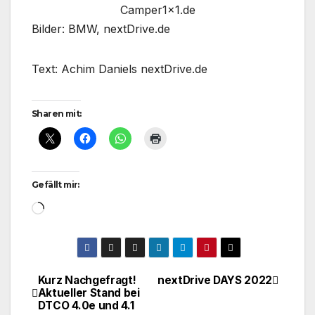
Camper1x1.de
Bilder: BMW, nextDrive.de
Text: Achim Daniels nextDrive.de
Sharen mit:
Gefällt mir:
Wird
geladen …
Kurz Nachgefragt!
nextDrive DAYS 2022
Beitragsnavigation
Aktueller Stand bei
DTCO 4.0e und 4.1