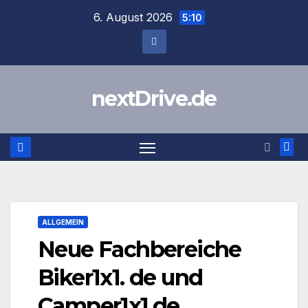
Zum
6. August 2026
5:10
Inhalt
springen
nextDrive.de
ALLGEMEIN
Neue Fachbereiche
Biker1x1. de und
Camper1x1.de