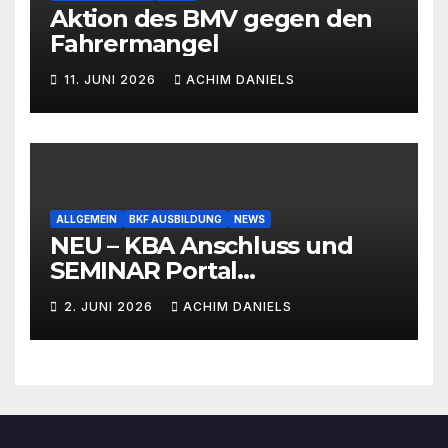
Aktion des BMV gegen den
Fahrermangel
11. JUNI 2026
ACHIM DANIELS
ALLGEMEIN
BKF AUSBILDUNG
NEWS
NEU – KBA Anschluss und
SEMINAR Portal
AKTIONSPREISE!!! Bis zu 50%
2. JUNI 2026
ACHIM DANIELS
RABATT