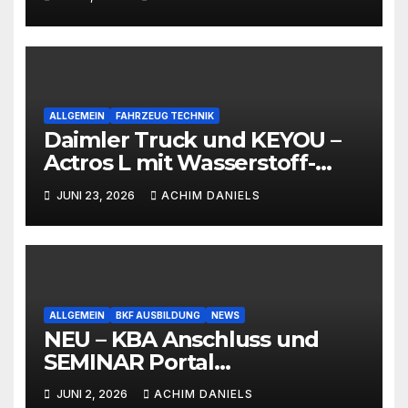
ALLGEMEIN
FAHRZEUG TECHNIK
Daimler Truck und KEYOU –
Actros L mit Wasserstoff-
Verbrennermotor
JUNI 23, 2026
ACHIM DANIELS
ALLGEMEIN
BKF AUSBILDUNG
NEWS
NEU – KBA Anschluss und
SEMINAR Portal
AKTIONSPREISE!!! Bis zu 50%
JUNI 2, 2026
ACHIM DANIELS
RABATT