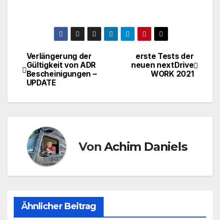
Verlängerung der
erste Tests der
Beitragsnavigation
Gültigkeit von ADR
neuen nextDrive
Bescheinigungen –
WORK 2021
UPDATE
Von
Achim Daniels
Ähnlicher Beitrag