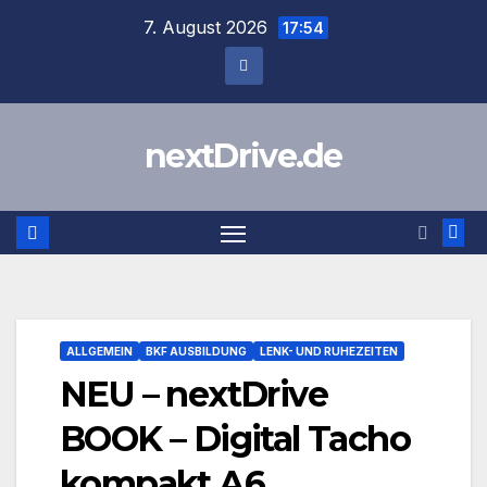
Zum
7. August 2026
17:54
Inhalt
springen
nextDrive.de
ALLGEMEIN
BKF AUSBILDUNG
LENK- UND RUHEZEITEN
NEU – nextDrive
BOOK – Digital Tacho
kompakt A6