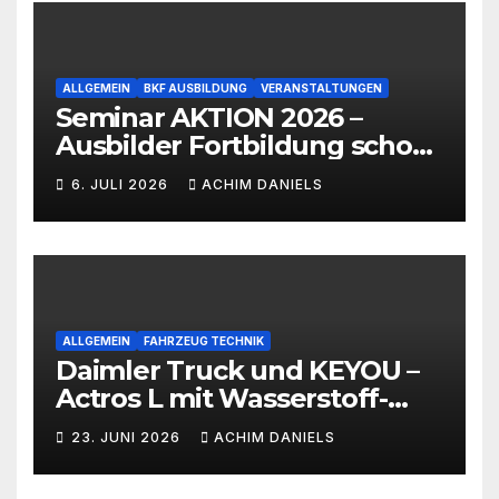
ALLGEMEIN
BKF AUSBILDUNG
VERANSTALTUNGEN
Seminar AKTION 2026 –
Ausbilder Fortbildung schon
ab 399€!!!
6. JULI 2026
ACHIM DANIELS
ALLGEMEIN
FAHRZEUG TECHNIK
Daimler Truck und KEYOU –
Actros L mit Wasserstoff-
Verbrennermotor
23. JUNI 2026
ACHIM DANIELS