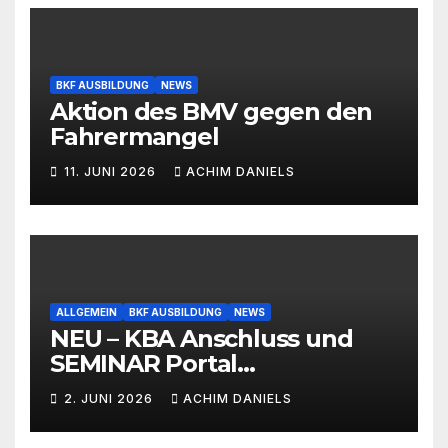
BKF AUSBILDUNG
NEWS
Aktion des BMV gegen den
Fahrermangel
11. JUNI 2026
ACHIM DANIELS
ALLGEMEIN
BKF AUSBILDUNG
NEWS
NEU – KBA Anschluss und
SEMINAR Portal
AKTIONSPREISE!!! Bis zu 50%
2. JUNI 2026
ACHIM DANIELS
RABATT