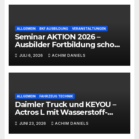
ALLGEMEIN
BKF AUSBILDUNG
VERANSTALTUNGEN
Seminar AKTION 2026 –
Ausbilder Fortbildung schon
ab 399€!!!
JULI 6, 2026
ACHIM DANIELS
ALLGEMEIN
FAHRZEUG TECHNIK
Daimler Truck und KEYOU –
Actros L mit Wasserstoff-
Verbrennermotor
JUNI 23, 2026
ACHIM DANIELS