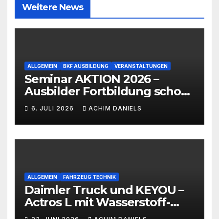
Weitere News
ALLGEMEIN
BKF AUSBILDUNG
VERANSTALTUNGEN
Seminar AKTION 2026 –
Ausbilder Fortbildung schon
ab 399€!!!
6. JULI 2026
ACHIM DANIELS
ALLGEMEIN
FAHRZEUG TECHNIK
Daimler Truck und KEYOU –
Actros L mit Wasserstoff-
Verbrennermotor