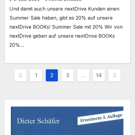
Und damit auch unsere nextDrive Kunden einen
Summer Sale haben, gibt es 20% auf unsere
nextDrive BOOKs! Summer Sale mit 20% Wir von
nextDrive geben auf unsere nextDrive BOOKs
20%…
Seitennummerierung
1
2
3
…
14
der
Beiträge