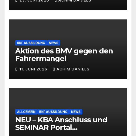
23. JUNI 2026
ACHIM DANIELS
BKF AUSBILDUNG
NEWS
Aktion des BMV gegen den
Fahrermangel
11. JUNI 2026
ACHIM DANIELS
ALLGEMEIN
BKF AUSBILDUNG
NEWS
NEU – KBA Anschluss und
SEMINAR Portal
AKTIONSPREISE!!! Bis zu 50%