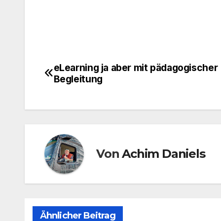
eLearning ja aber mit pädagogischer
Beitragsnavigation
Begleitung
Von
Achim Daniels
Ähnlicher Beitrag