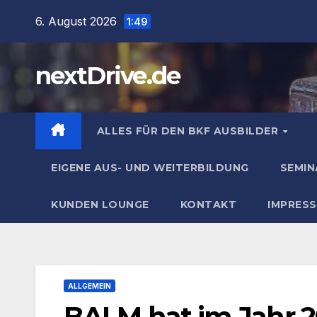
Zum
6. August 2026
1:49
Inhalt
springen
nextDrive.de
ALLES FÜR DEN BKF AUSBILDER
EIGENE AUS- UND WEITERBILDUNG
SEMIN
KUNDEN LOUNGE
KONTAKT
IMPRES
ALLGEMEIN
BALM hat im Jahr 20