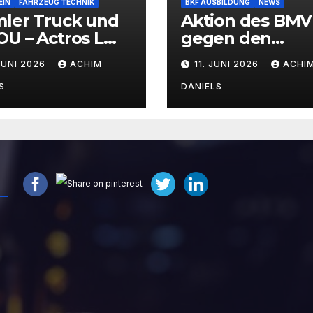
EIN
FAHRZEUG TECHNIK
BKF AUSBILDUNG
NEWS
mler Truck und
Aktion des BMV
U – Actros L
gegen den
Wasserstoff-
Fahrermangel
JUNI 2026
ACHIM
11. JUNI 2026
ACHI
brennermotor
S
DANIELS