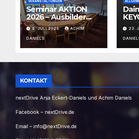
VERANSTALTUNGEN
ALLGEM
Seminar AKTION
Dai
2026 – Ausbilder
KEYO
Fortbildung schon
mit 
6. JULI 2026
ACHIM
23. 
ab 399€!!!
Ver
DANIELS
DANIEL
KONTAKT
nextDrive Anja Eckert-Daniels und Achim Daniels
Facebook – nextDrive.de
Email – info@nextDrive.de