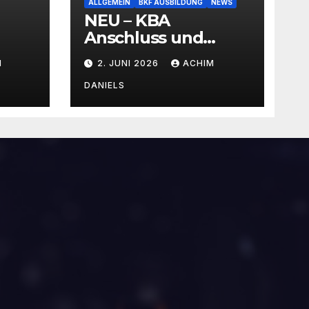
ALLGEMEIN
BKF AUSBILDUNG
NEWS
NEU – KBA
Anschluss und
SEMINAR Portal
M
2. JUNI 2026
ACHIM
AKTIONSPREISE!!!
Bis zu 50% RABATT
DANIELS