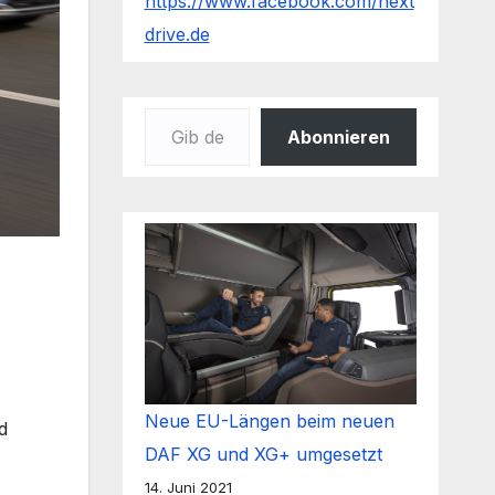
https://www.facebook.com/next
drive.de
Gib deine E-Mail-Adresse ein ...
Abonnieren
Neue EU-Längen beim neuen
d
DAF XG und XG+ umgesetzt
14. Juni 2021