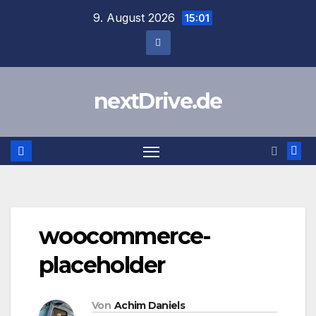
Zum
9. August 2026
15:01
Inhalt
springen
nextDrive.de
woocommerce-
placeholder
Von
Achim Daniels