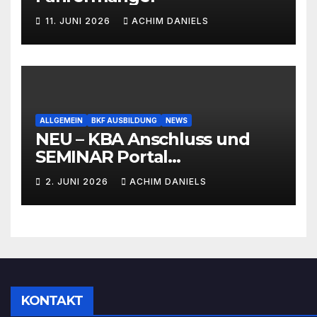
11. JUNI 2026
ACHIM DANIELS
ALLGEMEIN
BKF AUSBILDUNG
NEWS
NEU – KBA Anschluss und
SEMINAR Portal
AKTIONSPREISE!!! Bis zu 50%
2. JUNI 2026
ACHIM DANIELS
RABATT
KONTAKT