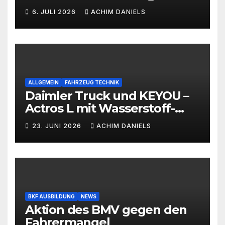
ab 399€!!!
6. JULI 2026
ACHIM DANIELS
ALLGEMEIN
FAHRZEUG TECHNIK
Daimler Truck und KEYOU –
Actros L mit Wasserstoff-
Verbrennermotor
23. JUNI 2026
ACHIM DANIELS
BKF AUSBILDUNG
NEWS
Aktion des BMV gegen den
Fahrermangel