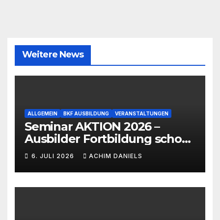
Weitere News
ALLGEMEIN
BKF AUSBILDUNG
VERANSTALTUNGEN
Seminar AKTION 2026 –
Ausbilder Fortbildung schon
ab 399€!!!
6. JULI 2026
ACHIM DANIELS