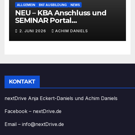
ALLGEMEIN
BKF AUSBILDUNG
NEWS
NEU – KBA Anschluss und
SEMINAR Portal
AKTIONSPREISE!!! Bis zu 50%
2. JUNI 2026
ACHIM DANIELS
RABATT
KONTAKT
nextDrive Anja Eckert-Daniels und Achim Daniels
Facebook – nextDrive.de
Email – info@nextDrive.de