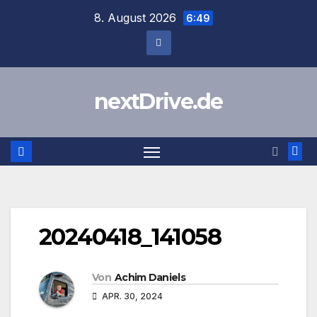
Zum
8. August 2026
6:49
Inhalt
springen
nextDrive.de
20240418_141058
Von
Achim Daniels
APR. 30, 2024