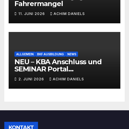
Fahrermangel
11. JUNI 2026
ACHIM DANIELS
ALLGEMEIN
BKF AUSBILDUNG
NEWS
NEU – KBA Anschluss und
SEMINAR Portal
AKTIONSPREISE!!! Bis zu 50%
2. JUNI 2026
ACHIM DANIELS
RABATT
KONTAKT