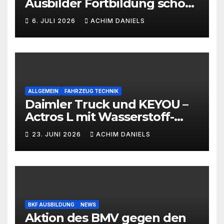
Ausbilder Fortbildung schon
ab 399€!!!
6. JULI 2026
ACHIM DANIELS
ALLGEMEIN
FAHRZEUG TECHNIK
Daimler Truck und KEYOU –
Actros L mit Wasserstoff-
Verbrennermotor
23. JUNI 2026
ACHIM DANIELS
BKF AUSBILDUNG
NEWS
Aktion des BMV gegen den