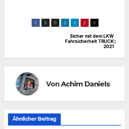
Sicher mit dem LKW
Beitragsnavigation
Fahrsicherheit TRUCK
2021
Von
Achim Daniels
Ähnlicher Beitrag