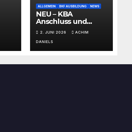
ALLGEMEIN
BKF AUSBILDUNG
NEWS
NEU – KBA
Anschluss und
SEMINAR Portal
2. JUNI 2026
ACHIM
AKTIONSPREISE!!!
Bis zu 50% RABATT
DANIELS