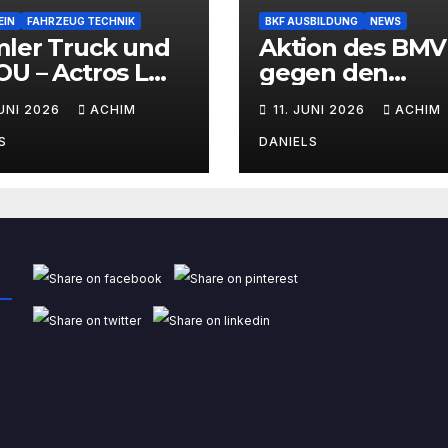
EIN
FAHRZEUG TECHNIK
BKF AUSBILDUNG
NEWS
mler Truck und
Aktion des BMV
U – Actros L
gegen den
Wasserstoff-
Fahrermangel
JUNI 2026
ACHIM
11. JUNI 2026
ACHIM
brennermotor
S
DANIELS