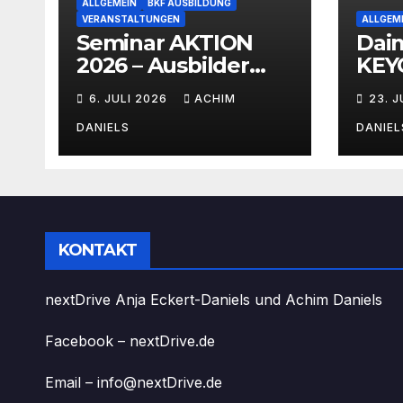
ALLGEMEIN
BKF AUSBILDUNG
VERANSTALTUNGEN
ALLGEM
Seminar AKTION
Dai
2026 – Ausbilder
KEYO
Fortbildung schon
mit 
6. JULI 2026
ACHIM
23. 
ab 399€!!!
Ver
DANIELS
DANIEL
KONTAKT
nextDrive Anja Eckert-Daniels und Achim Daniels
Facebook – nextDrive.de
Email – info@nextDrive.de