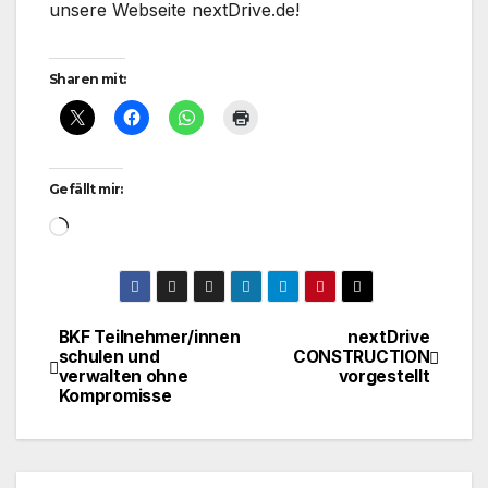
unsere Webseite nextDrive.de!
Sharen mit:
Gefällt mir:
Wird
geladen …
BKF Teilnehmer/innen
nextDrive
Beitragsnavigation
schulen und
CONSTRUCTION
verwalten ohne
vorgestellt
Kompromisse