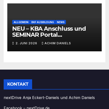
ALLGEMEIN
BKF AUSBILDUNG
NEWS
NEU – KBA Anschluss und
SEMINAR Portal
AKTIONSPREISE!!! Bis zu 50%
2. JUNI 2026
ACHIM DANIELS
RABATT
KONTAKT
nextDrive Anja Eckert-Daniels und Achim Daniels
Facebook – nextDrive.de