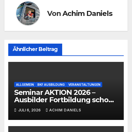
Von
Achim Daniels
Ähnlicher Beitrag
ALLGEMEIN
BKF AUSBILDUNG
VERANSTALTUNGEN
Seminar AKTION 2026 –
Ausbilder Fortbildung schon
ab 399€!!!
JULI 6, 2026
ACHIM DANIELS