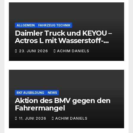
ALLGEMEIN
FAHRZEUG TECHNIK
Daimler Truck und KEYOU –
Actros L mit Wasserstoff-
Verbrennermotor
23. JUNI 2026
ACHIM DANIELS
BKF AUSBILDUNG
NEWS
Aktion des BMV gegen den
Fahrermangel
11. JUNI 2026
ACHIM DANIELS