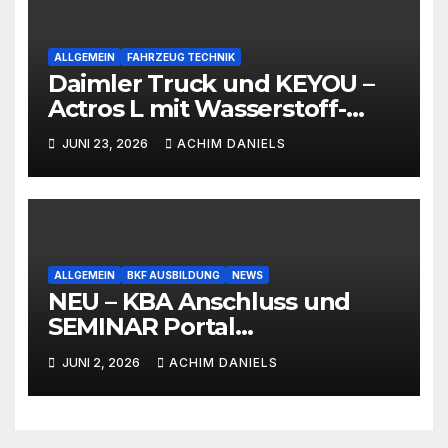
ALLGEMEIN
FAHRZEUG TECHNIK
Daimler Truck und KEYOU –
Actros L mit Wasserstoff-
Verbrennermotor
JUNI 23, 2026
ACHIM DANIELS
ALLGEMEIN
BKF AUSBILDUNG
NEWS
NEU – KBA Anschluss und
SEMINAR Portal
AKTIONSPREISE!!! Bis zu 50%
JUNI 2, 2026
ACHIM DANIELS
RABATT