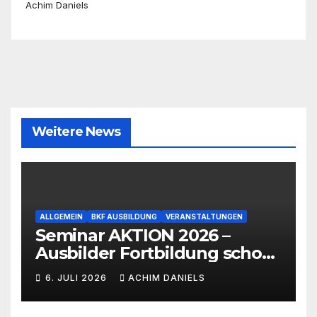
Achim Daniels
Weitere News
ALLGEMEIN
BKF AUSBILDUNG
VERANSTALTUNGEN
Seminar AKTION 2026 –
Ausbilder Fortbildung schon
ab 399€!!!
6. JULI 2026
ACHIM DANIELS