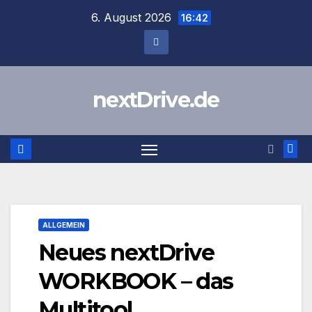
Zum
6. August 2026
16:42
Inhalt
springen
nextDrive.de
ALLGEMEIN
Neues nextDrive
WORKBOOK – das
Multitool