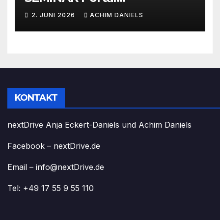
AKTIONSPREISE!!! Bis zu 50%
2. JUNI 2026
ACHIM DANIELS
RABATT
KONTAKT
nextDrive Anja Eckert-Daniels und Achim Daniels
Facebook – nextDrive.de
Email – info@nextDrive.de
Tel: +49 17 55 9 55 110