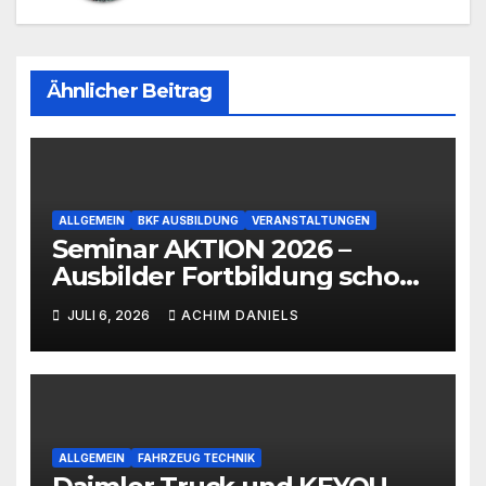
Ähnlicher Beitrag
ALLGEMEIN
BKF AUSBILDUNG
VERANSTALTUNGEN
Seminar AKTION 2026 –
Ausbilder Fortbildung schon
ab 399€!!!
JULI 6, 2026
ACHIM DANIELS
ALLGEMEIN
FAHRZEUG TECHNIK