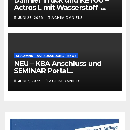
Daimler Truck und KEYOU –
Actros L mit Wasserstoff-
Verbrennermotor
JUNI 23, 2026
ACHIM DANIELS
ALLGEMEIN
BKF AUSBILDUNG
NEWS
NEU – KBA Anschluss und
SEMINAR Portal
AKTIONSPREISE!!! Bis zu 50%
JUNI 2, 2026
ACHIM DANIELS
RABATT