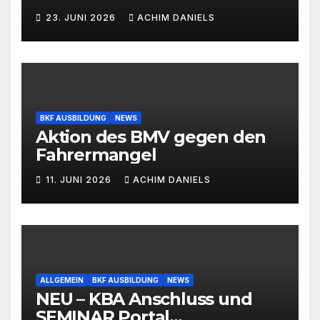
Verbrennermotor
23. JUNI 2026
ACHIM DANIELS
BKF AUSBILDUNG
NEWS
Aktion des BMV gegen den
Fahrermangel
11. JUNI 2026
ACHIM DANIELS
ALLGEMEIN
BKF AUSBILDUNG
NEWS
NEU – KBA Anschluss und
SEMINAR Portal