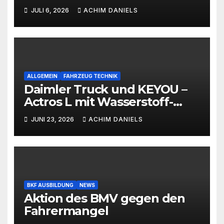
ab 399€!!!
JULI 6, 2026
ACHIM DANIELS
ALLGEMEIN
FAHRZEUG TECHNIK
Daimler Truck und KEYOU –
Actros L mit Wasserstoff-
Verbrennermotor
JUNI 23, 2026
ACHIM DANIELS
BKF AUSBILDUNG
NEWS
Aktion des BMV gegen den
Fahrermangel