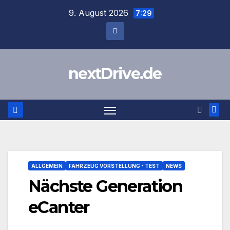
Zum
9. August 2026
7:29
Inhalt
springen
nextDrive.de
ALLGEMEIN
FAHRZEUG VORSTELLUNG - TEST
NEWS
Nächste Generation
eCanter