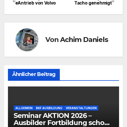
Beitragsnavigation
eAntrieb von Volvo
Tacho genehmigt
Von
Achim Daniels
Ähnlicher Beitrag
ALLGEMEIN
BKF AUSBILDUNG
VERANSTALTUNGEN
Seminar AKTION 2026 –
Ausbilder Fortbildung schon