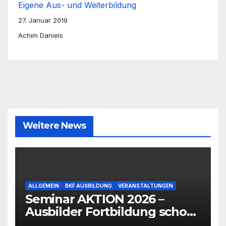
Eigene Aus- und Weiterbildung
27. Januar 2019
Achim Daniels
Weitere News
ALLGEMEIN
BKF AUSBILDUNG
VERANSTALTUNGEN
Seminar AKTION 2026 –
Ausbilder Fortbildung schon
ab 399€!!!