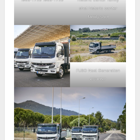
shot historic canter
family shot
FUSO Next Generation
eCanter