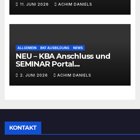
11. JUNI 2026
ACHIM DANIELS
ALLGEMEIN
BKF AUSBILDUNG
NEWS
NEU – KBA Anschluss und
SEMINAR Portal
AKTIONSPREISE!!! Bis zu 50%
2. JUNI 2026
ACHIM DANIELS
RABATT
KONTAKT