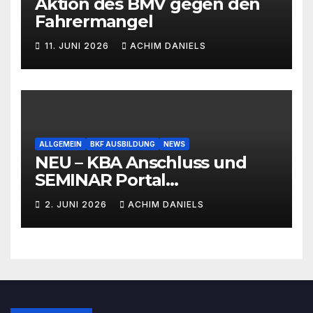
Aktion des BMV gegen den
Fahrermangel
11. JUNI 2026
ACHIM DANIELS
ALLGEMEIN
BKF AUSBILDUNG
NEWS
NEU – KBA Anschluss und
SEMINAR Portal
AKTIONSPREISE!!! Bis zu 50%
2. JUNI 2026
ACHIM DANIELS
RABATT