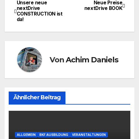
Unsere neue
Neue Preise
Beitragsnavigation
nextDrive
nextDrive BOOK
CONSTRUCTION ist
da!
Von
Achim Daniels
Ähnlicher Beitrag
ALLGEMEIN
BKF AUSBILDUNG
VERANSTALTUNGEN