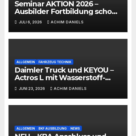
Seminar AKTION 2026 –
Ausbilder Fortbildung schon
ab 399€!!!
JULI 6, 2026
ACHIM DANIELS
ALLGEMEIN
FAHRZEUG TECHNIK
Daimler Truck und KEYOU –
Actros L mit Wasserstoff-
Verbrennermotor
JUNI 23, 2026
ACHIM DANIELS
ALLGEMEIN
BKF AUSBILDUNG
NEWS