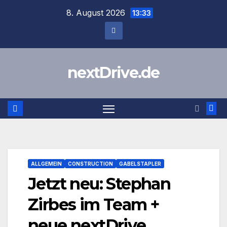
Zum
8. August 2026
13:33
Inhalt
springen
nextDrive.de
ALLGEMEIN
CONSTRUCTION
GABELSTAPLER
Jetzt neu: Stephan
Zirbes im Team +
neue nextDrive