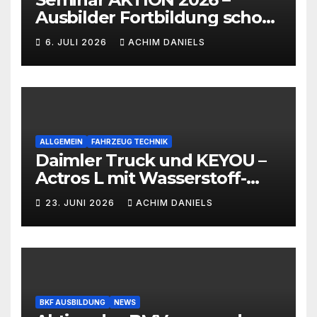
Ausbilder Fortbildung schon
ab 399€!!!
6. JULI 2026
ACHIM DANIELS
ALLGEMEIN
FAHRZEUG TECHNIK
Daimler Truck und KEYOU –
Actros L mit Wasserstoff-
Verbrennermotor
23. JUNI 2026
ACHIM DANIELS
BKF AUSBILDUNG
NEWS