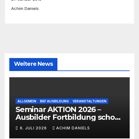
Achim Daniels
Weitere News
ALLGEMEIN
BKF AUSBILDUNG
VERANSTALTUNGEN
Seminar AKTION 2026 –
Ausbilder Fortbildung schon
ab 399€!!!
6. JULI 2026
ACHIM DANIELS