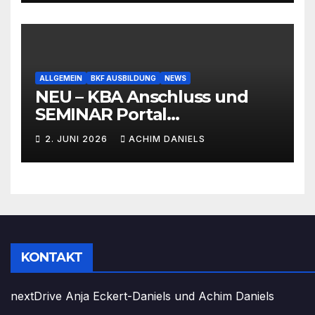
ALLGEMEIN
BKF AUSBILDUNG
NEWS
NEU – KBA Anschluss und
SEMINAR Portal
AKTIONSPREISE!!! Bis zu 50%
2. JUNI 2026
ACHIM DANIELS
RABATT
KONTAKT
nextDrive Anja Eckert-Daniels und Achim Daniels