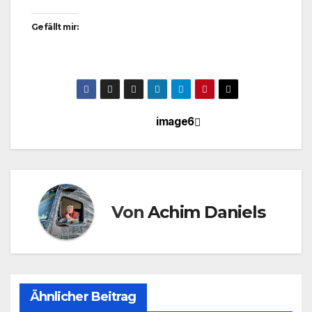
Gefällt mir:
image6
Beitragsnavigation
Von
Achim Daniels
Ähnlicher Beitrag