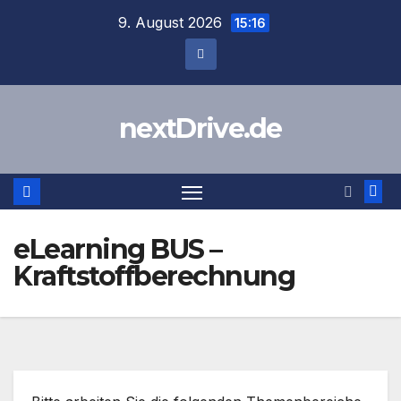
Zum
9. August 2026
15:16
Inhalt
springen
nextDrive.de
eLearning BUS –
Kraftstoffberechnung