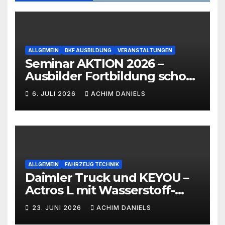
ALLGEMEIN
BKF AUSBILDUNG
VERANSTALTUNGEN
Seminar AKTION 2026 –
Ausbilder Fortbildung schon
ab 399€!!!
6. JULI 2026
ACHIM DANIELS
ALLGEMEIN
FAHRZEUG TECHNIK
Daimler Truck und KEYOU –
Actros L mit Wasserstoff-
Verbrennermotor
23. JUNI 2026
ACHIM DANIELS