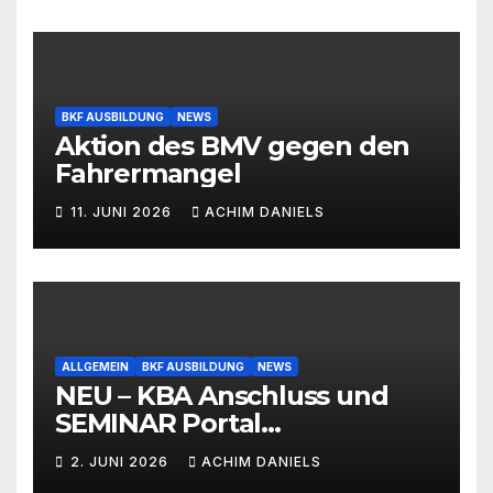
BKF AUSBILDUNG
NEWS
Aktion des BMV gegen den
Fahrermangel
11. JUNI 2026
ACHIM DANIELS
ALLGEMEIN
BKF AUSBILDUNG
NEWS
NEU – KBA Anschluss und
SEMINAR Portal
AKTIONSPREISE!!! Bis zu 50%
2. JUNI 2026
ACHIM DANIELS
RABATT