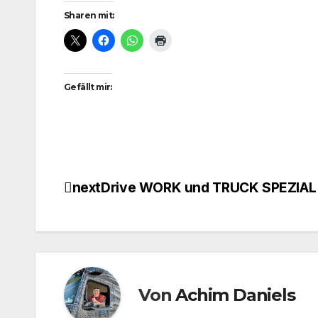
Sharen mit:
Gefällt mir:
nextDrive WORK und TRUCK SPEZIAL
Beitragsnavigation
Von
Achim Daniels