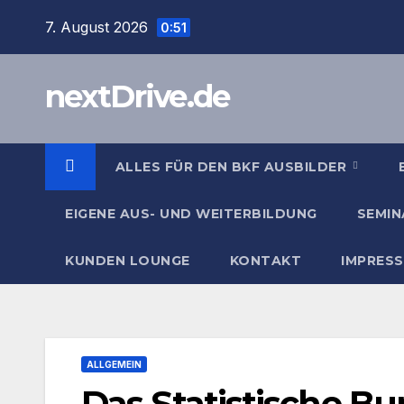
Zum
7. August 2026
0:51
Inhalt
springen
nextDrive.de
ALLES FÜR DEN BKF AUSBILDER
EIGENE AUS- UND WEITERBILDUNG
SEMIN
KUNDEN LOUNGE
KONTAKT
IMPRES
ALLGEMEIN
Das Statistische B