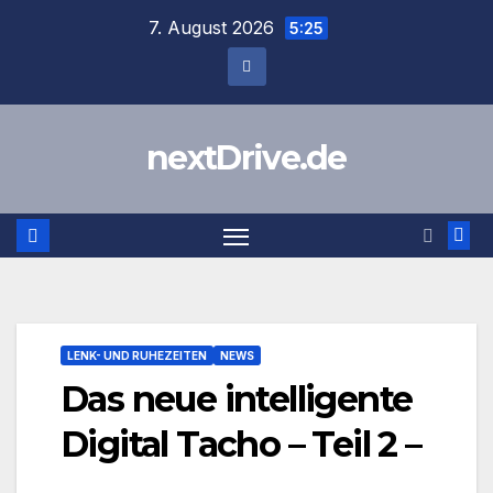
Zum
7. August 2026
5:25
Inhalt
springen
nextDrive.de
LENK- UND RUHEZEITEN
NEWS
Das neue intelligente
Digital Tacho – Teil 2 –