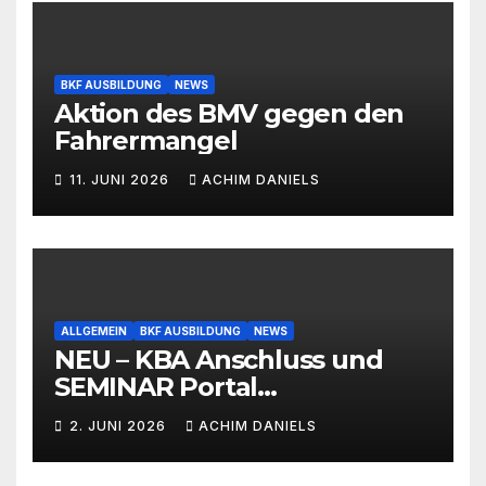
BKF AUSBILDUNG
NEWS
Aktion des BMV gegen den
Fahrermangel
11. JUNI 2026
ACHIM DANIELS
ALLGEMEIN
BKF AUSBILDUNG
NEWS
NEU – KBA Anschluss und
SEMINAR Portal
AKTIONSPREISE!!! Bis zu 50%
2. JUNI 2026
ACHIM DANIELS
RABATT