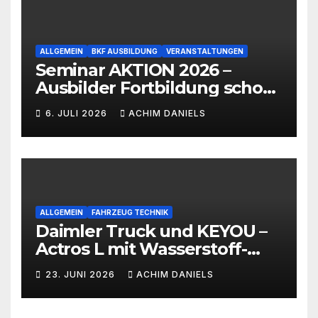
ALLGEMEIN
BKF AUSBILDUNG
VERANSTALTUNGEN
Seminar AKTION 2026 –
Ausbilder Fortbildung schon
ab 399€!!!
6. JULI 2026
ACHIM DANIELS
ALLGEMEIN
FAHRZEUG TECHNIK
Daimler Truck und KEYOU –
Actros L mit Wasserstoff-
Verbrennermotor
23. JUNI 2026
ACHIM DANIELS