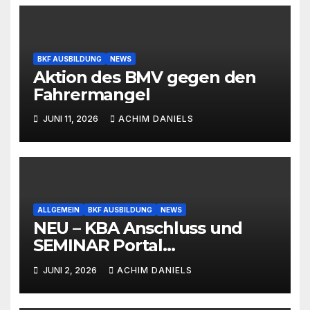
BKF AUSBILDUNG
NEWS
Aktion des BMV gegen den
Fahrermangel
JUNI 11, 2026
ACHIM DANIELS
ALLGEMEIN
BKF AUSBILDUNG
NEWS
NEU – KBA Anschluss und
SEMINAR Portal
AKTIONSPREISE!!! Bis zu 50%
JUNI 2, 2026
ACHIM DANIELS
RABATT