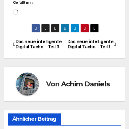
Gefällt mir:
Wird
geladen …
Das neue intelligente
Das neue intelligente
Beitragsnavigation
Digital Tacho – Teil 3 –
Digital Tacho – Teil 1 –
Von
Achim Daniels
Ähnlicher Beitrag