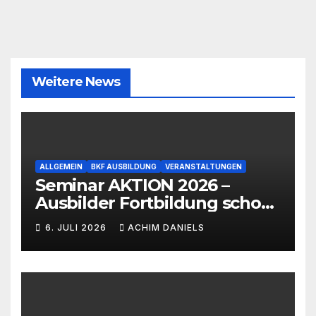
Weitere News
ALLGEMEIN
BKF AUSBILDUNG
VERANSTALTUNGEN
Seminar AKTION 2026 –
Ausbilder Fortbildung schon
ab 399€!!!
6. JULI 2026
ACHIM DANIELS