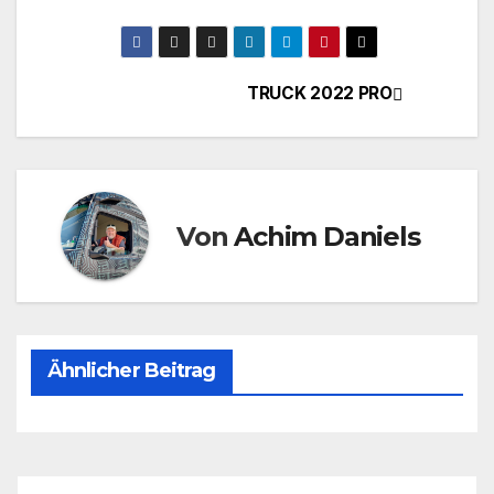
TRUCK 2022 PRO
Beitragsnavigation
Von
Achim Daniels
Ähnlicher Beitrag