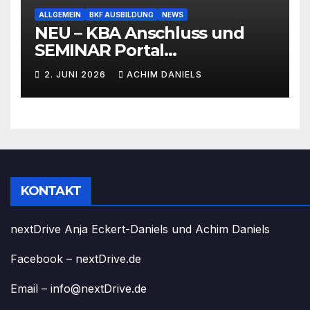
ALLGEMEIN
BKF AUSBILDUNG
NEWS
NEU – KBA Anschluss und
SEMINAR Portal
AKTIONSPREISE!!! Bis zu 50%
2. JUNI 2026
ACHIM DANIELS
RABATT
KONTAKT
nextDrive Anja Eckert-Daniels und Achim Daniels
Facebook – nextDrive.de
Email – info@nextDrive.de