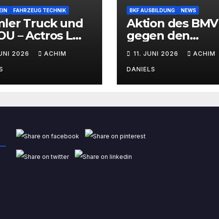
EIN
FAHRZEUG TECHNIK
BKF AUSBILDUNG
NEWS
mler Truck und
Aktion des BMV
U – Actros L
gegen den
Wasserstoff-
Fahrermangel
JUNI 2026
ACHIM
11. JUNI 2026
ACHIM
brennermotor
S
DANIELS