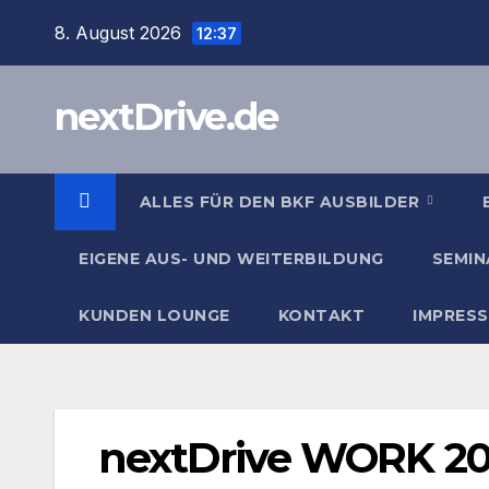
Zum
8. August 2026
12:37
Inhalt
springen
nextDrive.de
ALLES FÜR DEN BKF AUSBILDER
EIGENE AUS- UND WEITERBILDUNG
SEMIN
KUNDEN LOUNGE
KONTAKT
IMPRES
nextDrive WORK 2