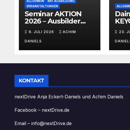
ALLGEMEIN
BKF AUSBILDUNG
VERANSTALTUNGEN
ALLGEM
Seminar AKTION
Dai
2026 – Ausbilder
KEYO
Fortbildung schon
mit 
6. JULI 2026
ACHIM
23. 
ab 399€!!!
Ver
DANIELS
DANIEL
KONTAKT
nextDrive Anja Eckert-Daniels und Achim Daniels
Facebook – nextDrive.de
Email – info@nextDrive.de