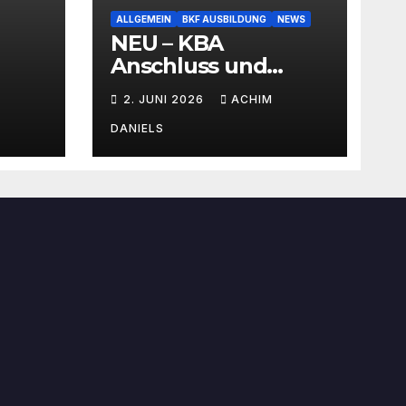
ALLGEMEIN
BKF AUSBILDUNG
NEWS
NEU – KBA
Anschluss und
SEMINAR Portal
2. JUNI 2026
ACHIM
AKTIONSPREISE!!!
Bis zu 50% RABATT
DANIELS