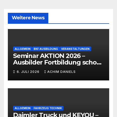
Weitere News
ALLGEMEIN
BKF AUSBILDUNG
VERANSTALTUNGEN
Seminar AKTION 2026 –
Ausbilder Fortbildung schon
ab 399€!!!
6. JULI 2026
ACHIM DANIELS
ALLGEMEIN
FAHRZEUG TECHNIK
Daimler Truck und KEYOU –