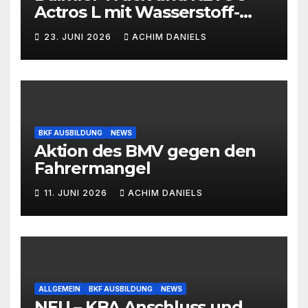
Actros L mit Wasserstoff-
Verbrennermotor
23. JUNI 2026
ACHIM DANIELS
BKF AUSBILDUNG
NEWS
Aktion des BMV gegen den
Fahrermangel
11. JUNI 2026
ACHIM DANIELS
ALLGEMEIN
BKF AUSBILDUNG
NEWS
NEU – KBA Anschluss und