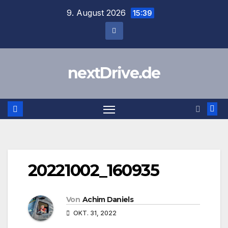
Zum
9. August 2026
15:39
Inhalt
springen
nextDrive.de
20221002_160935
Von
Achim Daniels
OKT. 31, 2022