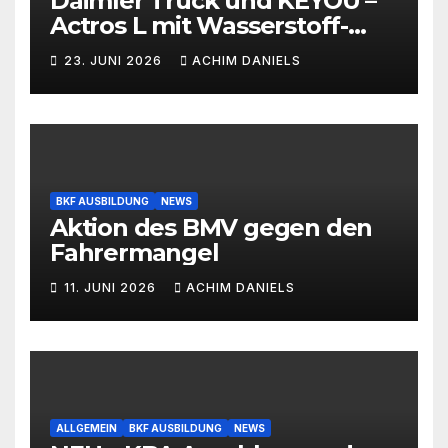
Daimler Truck und KEYOU –
Actros L mit Wasserstoff-
Verbrennermotor
23. JUNI 2026
ACHIM DANIELS
BKF AUSBILDUNG
NEWS
Aktion des BMV gegen den
Fahrermangel
11. JUNI 2026
ACHIM DANIELS
ALLGEMEIN
BKF AUSBILDUNG
NEWS