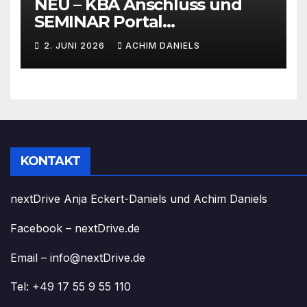
NEU – KBA Anschluss und
SEMINAR Portal
AKTIONSPREISE!!! Bis zu 50%
2. JUNI 2026
ACHIM DANIELS
RABATT
KONTAKT
nextDrive Anja Eckert-Daniels und Achim Daniels
Facebook – nextDrive.de
Email – info@nextDrive.de
Tel: +49 17 55 9 55 110