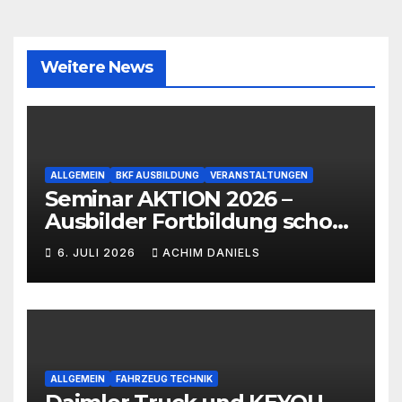
Weitere News
ALLGEMEIN
BKF AUSBILDUNG
VERANSTALTUNGEN
Seminar AKTION 2026 –
Ausbilder Fortbildung schon
ab 399€!!!
6. JULI 2026
ACHIM DANIELS
ALLGEMEIN
FAHRZEUG TECHNIK