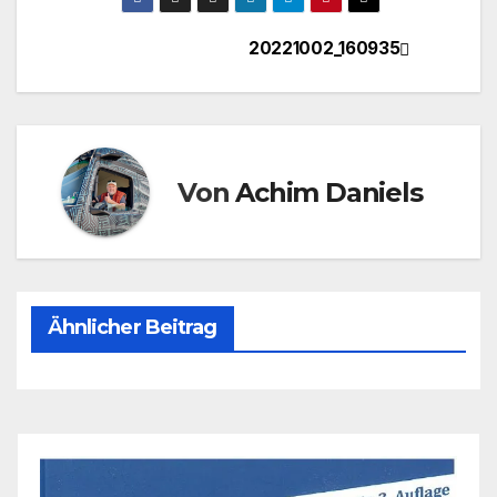
20221002_160935
Beitragsnavigation
Von
Achim Daniels
Ähnlicher Beitrag