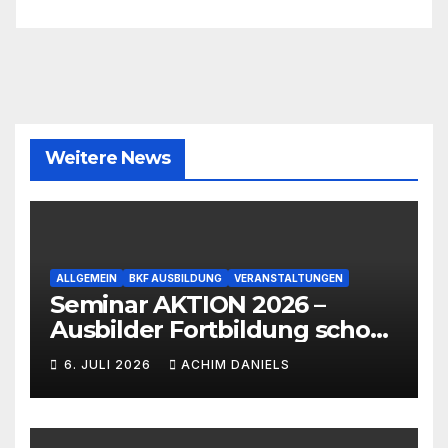
Weitere News
ALLGEMEIN
BKF AUSBILDUNG
VERANSTALTUNGEN
Seminar AKTION 2026 –
Ausbilder Fortbildung schon
ab 399€!!!
6. JULI 2026
ACHIM DANIELS