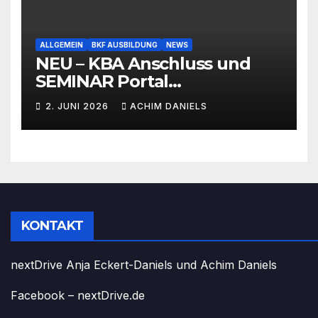
ALLGEMEIN
BKF AUSBILDUNG
NEWS
NEU – KBA Anschluss und
SEMINAR Portal
AKTIONSPREISE!!! Bis zu 50%
2. JUNI 2026
ACHIM DANIELS
RABATT
KONTAKT
nextDrive Anja Eckert-Daniels und Achim Daniels
Facebook – nextDrive.de