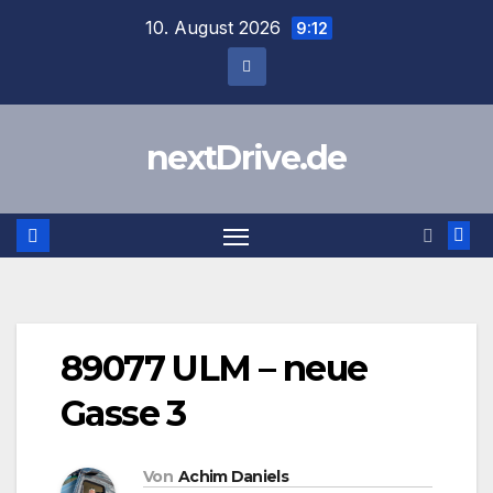
Zum
10. August 2026
9:12
Inhalt
springen
nextDrive.de
89077 ULM – neue
Gasse 3
Von
Achim Daniels