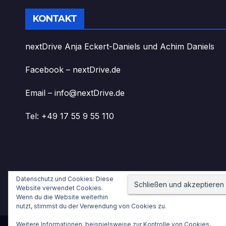
KONTAKT
nextDrive Anja Eckert-Daniels und Achim Daniels
Facebook – nextDrive.de
Email – info@nextDrive.de
Tel: +49 17 55 9 55 110
Datenschutz und Cookies: Diese
nextDrive.de
Website verwendet Cookies.
Wenn du die Website weiterhin
nutzt, stimmst du der Verwendung von Cookies zu.
Weitere Informationen, beispielsweise zur Kontrolle von Cookies,