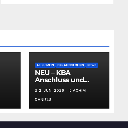
ALLGEMEIN
BKF AUSBILDUNG
NEWS
NEU – KBA
Anschluss und
SEMINAR Portal
2. JUNI 2026
ACHIM
AKTIONSPREISE!!!
Bis zu 50% RABATT
DANIELS