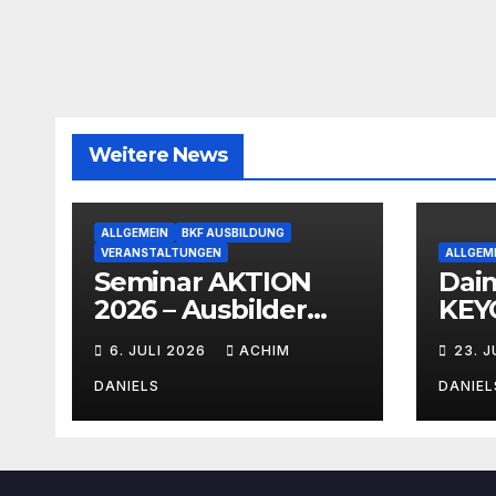
Weitere News
ALLGEMEIN
BKF AUSBILDUNG
VERANSTALTUNGEN
ALLGEM
Seminar AKTION
Dai
2026 – Ausbilder
KEYO
Fortbildung schon
mit 
6. JULI 2026
ACHIM
23. 
ab 399€!!!
Ver
DANIELS
DANIEL