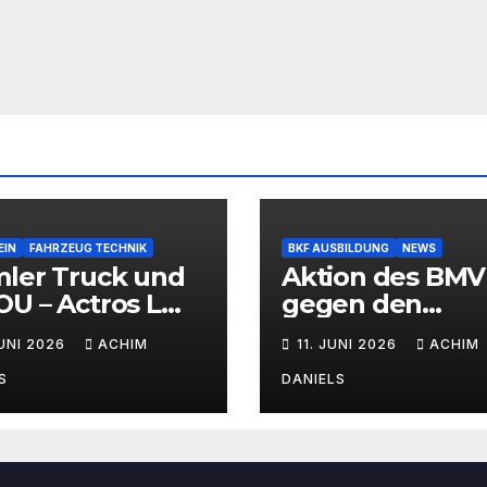
EIN
FAHRZEUG TECHNIK
BKF AUSBILDUNG
NEWS
mler Truck und
Aktion des BMV
U – Actros L
gegen den
Wasserstoff-
Fahrermangel
JUNI 2026
ACHIM
11. JUNI 2026
ACHIM
brennermotor
S
DANIELS