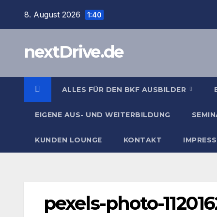
Zum
8. August 2026
1:40
Inhalt
springen
nextDrive.de
ALLES FÜR DEN BKF AUSBILDER
EIGENE AUS- UND WEITERBILDUNG
SEMIN
KUNDEN LOUNGE
KONTAKT
IMPRES
pexels-photo-112016