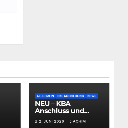
ALLGEMEIN
BKF AUSBILDUNG
NEWS
NEU – KBA
Anschluss und
SEMINAR Portal
2. JUNI 2026
ACHIM
AKTIONSPREISE!!!