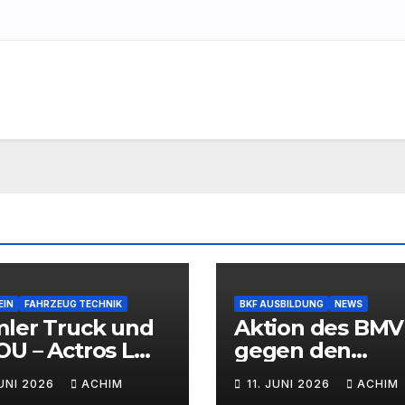
EIN
FAHRZEUG TECHNIK
BKF AUSBILDUNG
NEWS
mler Truck und
Aktion des BMV
U – Actros L
gegen den
Wasserstoff-
Fahrermangel
JUNI 2026
ACHIM
11. JUNI 2026
ACHIM
brennermotor