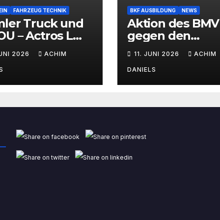
EIN
FAHRZEUG TECHNIK
BKF AUSBILDUNG
NEWS
mler Truck und
Aktion des BMV
U – Actros L
gegen den
Wasserstoff-
Fahrermangel
JUNI 2026
ACHIM
11. JUNI 2026
ACHIM
brennermotor
S
DANIELS