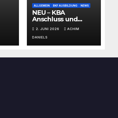
ALLGEMEIN
BKF AUSBILDUNG
NEWS
NEU – KBA
Anschluss und
SEMINAR Portal
2. JUNI 2026
ACHIM
AKTIONSPREISE!!!
Bis zu 50% RABATT
DANIELS