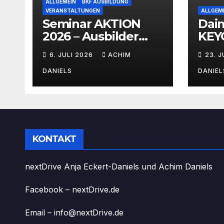
ALLGEMEIN
BKF AUSBILDUNG
VERANSTALTUNGEN
ALLGEM
Seminar AKTION
Dai
2026 – Ausbilder
KEYO
Fortbildung schon
mit 
6. JULI 2026
ACHIM
23. 
ab 399€!!!
Ver
DANIELS
DANIEL
KONTAKT
nextDrive Anja Eckert-Daniels und Achim Daniels
Facebook – nextDrive.de
Email – info@nextDrive.de