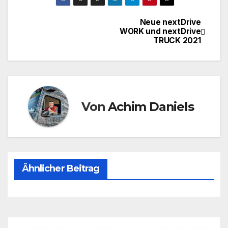
Neue nextDrive
Beitragsnavigation
WORK und nextDrive
TRUCK 2021
Von
Achim Daniels
Ähnlicher Beitrag