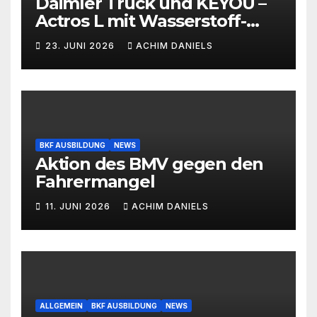
Daimler Truck und KEYOU –
Actros L mit Wasserstoff-
Verbrennermotor
23. JUNI 2026
ACHIM DANIELS
BKF AUSBILDUNG
NEWS
Aktion des BMV gegen den
Fahrermangel
11. JUNI 2026
ACHIM DANIELS
ALLGEMEIN
BKF AUSBILDUNG
NEWS