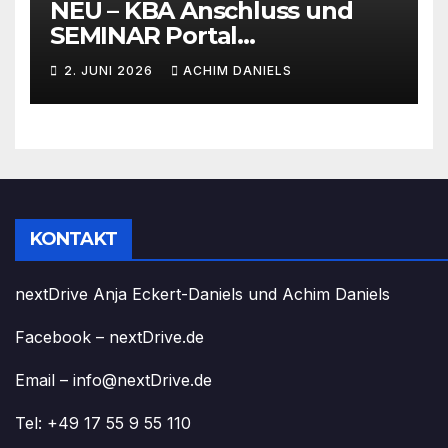
NEU – KBA Anschluss und
SEMINAR Portal
AKTIONSPREISE!!! Bis zu 50%
2. JUNI 2026
ACHIM DANIELS
RABATT
KONTAKT
nextDrive Anja Eckert-Daniels und Achim Daniels
Facebook – nextDrive.de
Email – info@nextDrive.de
Tel: +49 17 55 9 55 110