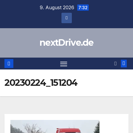
Zum
9. August 2026
7:32
Inhalt
springen
nextDrive.de
20230224_151204