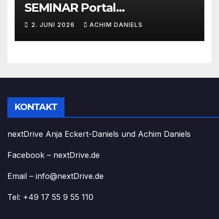
SEMINAR Portal
AKTIONSPREISE!!! Bis zu 50%
2. JUNI 2026
ACHIM DANIELS
RABATT
KONTAKT
nextDrive Anja Eckert-Daniels und Achim Daniels
Facebook – nextDrive.de
Email – info@nextDrive.de
Tel: +49 17 55 9 55 110