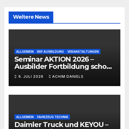
Weitere News
ALLGEMEIN
BKF AUSBILDUNG
VERANSTALTUNGEN
Seminar AKTION 2026 –
Ausbilder Fortbildung schon
ab 399€!!!
6. JULI 2026
ACHIM DANIELS
ALLGEMEIN
FAHRZEUG TECHNIK
Daimler Truck und KEYOU –