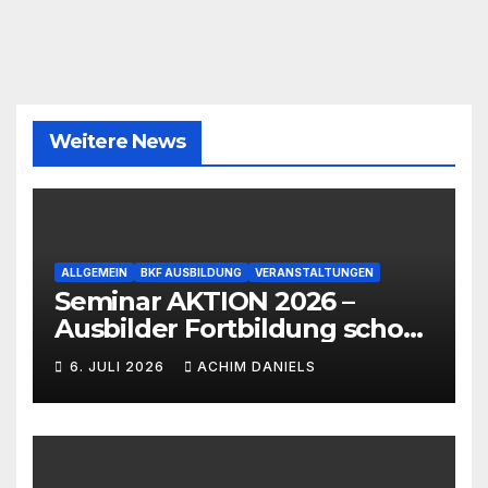
Weitere News
ALLGEMEIN
BKF AUSBILDUNG
VERANSTALTUNGEN
Seminar AKTION 2026 –
Ausbilder Fortbildung schon
ab 399€!!!
6. JULI 2026
ACHIM DANIELS