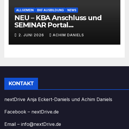
ALLGEMEIN
BKF AUSBILDUNG
NEWS
NEU – KBA Anschluss und
SEMINAR Portal
AKTIONSPREISE!!! Bis zu 50%
2. JUNI 2026
ACHIM DANIELS
RABATT
KONTAKT
nextDrive Anja Eckert-Daniels und Achim Daniels
Facebook – nextDrive.de
Email – info@nextDrive.de