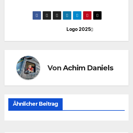
Logo 2025
Beitragsnavigation
Von
Achim Daniels
Ähnlicher Beitrag