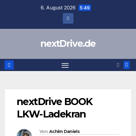
Zum
6. August 2026
5:49
Inhalt
springen
nextDrive.de
nextDrive BOOK
LKW-Ladekran
Von
Achim Daniels