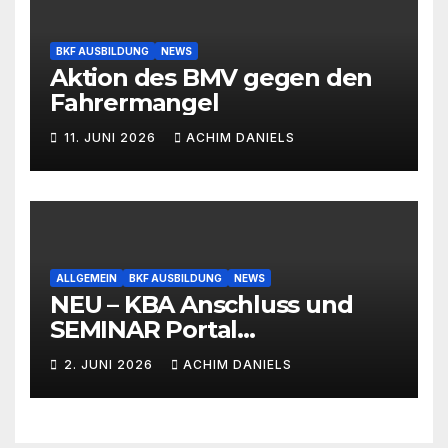
BKF AUSBILDUNG
NEWS
Aktion des BMV gegen den
Fahrermangel
11. JUNI 2026
ACHIM DANIELS
ALLGEMEIN
BKF AUSBILDUNG
NEWS
NEU – KBA Anschluss und
SEMINAR Portal
AKTIONSPREISE!!! Bis zu 50%
2. JUNI 2026
ACHIM DANIELS
RABATT