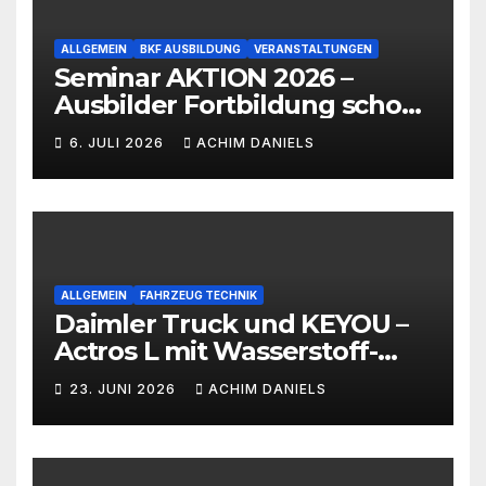
ALLGEMEIN
BKF AUSBILDUNG
VERANSTALTUNGEN
Seminar AKTION 2026 –
Ausbilder Fortbildung schon
ab 399€!!!
6. JULI 2026
ACHIM DANIELS
ALLGEMEIN
FAHRZEUG TECHNIK
Daimler Truck und KEYOU –
Actros L mit Wasserstoff-
Verbrennermotor
23. JUNI 2026
ACHIM DANIELS