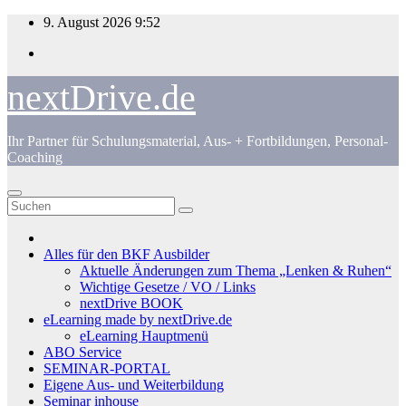
Zum
9. August 2026
9:52
Inhalt
springen
nextDrive.de
Ihr Partner für Schulungsmaterial, Aus- + Fortbildungen, Personal-
Coaching
Alles für den BKF Ausbilder
Aktuelle Änderungen zum Thema „Lenken & Ruhen“
Wichtige Gesetze / VO / Links
nextDrive BOOK
eLearning made by nextDrive.de
eLearning Hauptmenü
ABO Service
SEMINAR-PORTAL
Eigene Aus- und Weiterbildung
Seminar inhouse