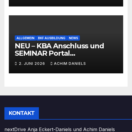
ALLGEMEIN
BKF AUSBILDUNG
NEWS
NEU – KBA Anschluss und
SEMINAR Portal
AKTIONSPREISE!!! Bis zu 50%
2. JUNI 2026
ACHIM DANIELS
RABATT
KONTAKT
nextDrive Anja Eckert-Daniels und Achim Daniels