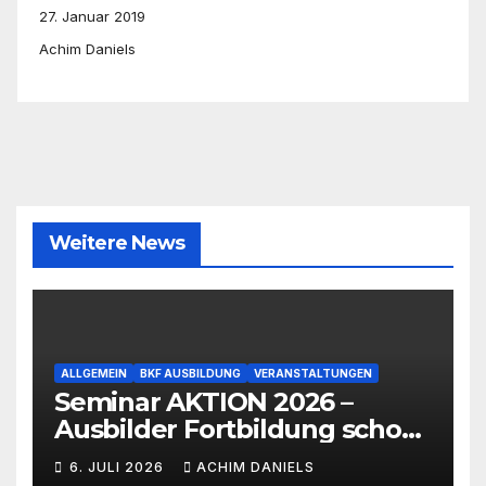
27. Januar 2019
Achim Daniels
Weitere News
ALLGEMEIN
BKF AUSBILDUNG
VERANSTALTUNGEN
Seminar AKTION 2026 –
Ausbilder Fortbildung schon
ab 399€!!!
6. JULI 2026
ACHIM DANIELS