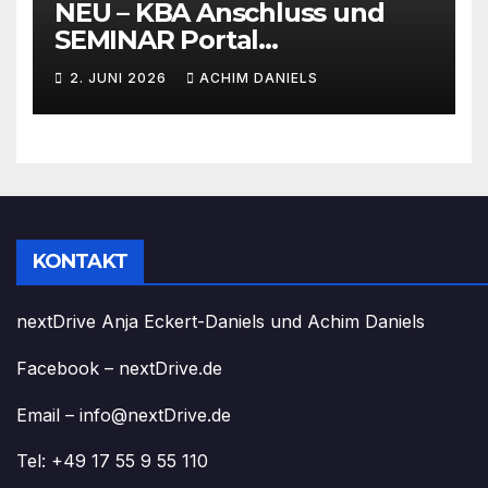
NEU – KBA Anschluss und
SEMINAR Portal
AKTIONSPREISE!!! Bis zu 50%
2. JUNI 2026
ACHIM DANIELS
RABATT
KONTAKT
nextDrive Anja Eckert-Daniels und Achim Daniels
Facebook – nextDrive.de
Email – info@nextDrive.de
Tel: +49 17 55 9 55 110