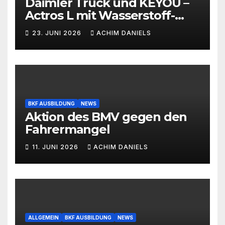
Daimler Truck und KEYOU –
Actros L mit Wasserstoff-
Verbrennermotor
23. JUNI 2026
ACHIM DANIELS
BKF AUSBILDUNG
NEWS
Aktion des BMV gegen den
Fahrermangel
11. JUNI 2026
ACHIM DANIELS
ALLGEMEIN
BKF AUSBILDUNG
NEWS