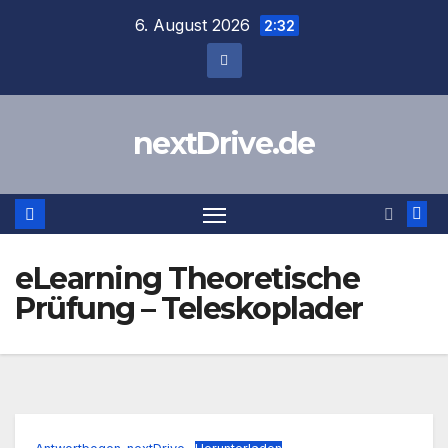
Zum
6. August 2026
2:32
Inhalt
springen
nextDrive.de
eLearning Theoretische
Prüfung – Teleskoplader