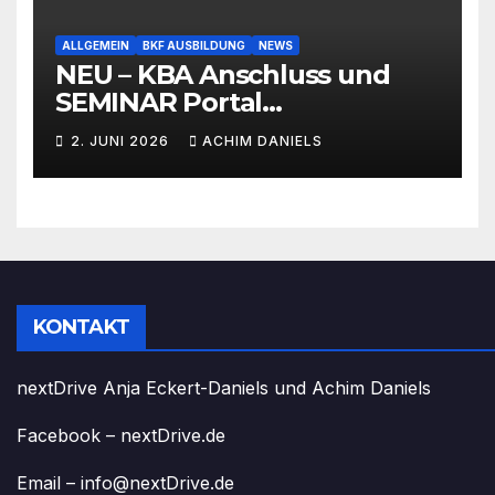
ALLGEMEIN
BKF AUSBILDUNG
NEWS
NEU – KBA Anschluss und
SEMINAR Portal
AKTIONSPREISE!!! Bis zu 50%
2. JUNI 2026
ACHIM DANIELS
RABATT
KONTAKT
nextDrive Anja Eckert-Daniels und Achim Daniels
Facebook – nextDrive.de
Email – info@nextDrive.de