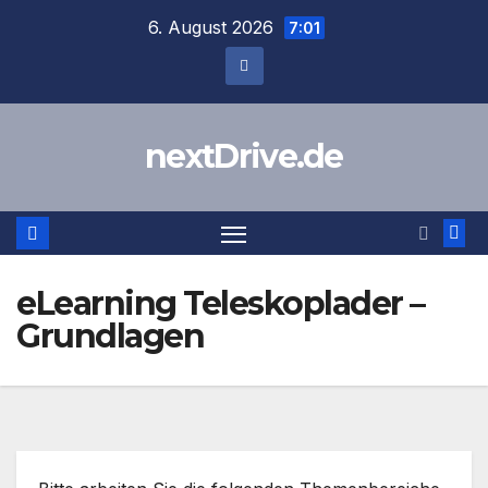
Zum
6. August 2026
7:01
Inhalt
springen
nextDrive.de
eLearning Teleskoplader –
Grundlagen