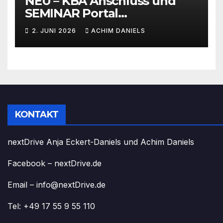
NEU – KBA Anschluss und
SEMINAR Portal
AKTIONSPREISE!!! Bis zu 50%
2. JUNI 2026
ACHIM DANIELS
RABATT
KONTAKT
nextDrive Anja Eckert-Daniels und Achim Daniels
Facebook – nextDrive.de
Email – info@nextDrive.de
Tel: +49 17 55 9 55 110