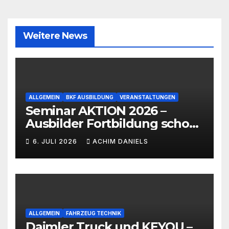
Weitere News
ALLGEMEIN
BKF AUSBILDUNG
VERANSTALTUNGEN
Seminar AKTION 2026 –
Ausbilder Fortbildung schon
ab 399€!!!
6. JULI 2026
ACHIM DANIELS
ALLGEMEIN
FAHRZEUG TECHNIK
Daimler Truck und KEYOU –