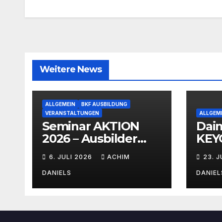
Weitere News
ALLGEMEIN
BKF AUSBILDUNG
VERANSTALTUNGEN
ALLGEM
Seminar AKTION
Dai
2026 – Ausbilder
KEYO
Fortbildung schon
mit 
6. JULI 2026
ACHIM
23. 
ab 399€!!!
Ver
DANIELS
DANIEL