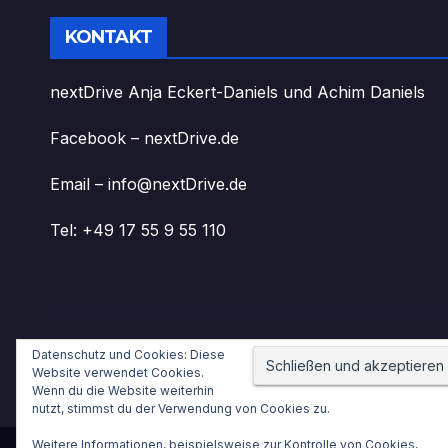
KONTAKT
nextDrive Anja Eckert-Daniels und Achim Daniels
Facebook – nextDrive.de
Email – info@nextDrive.de
Tel: +49 17 55 9 55 110
Datenschutz und Cookies: Diese
nextDrive.de
Website verwendet Cookies.
Wenn du die Website weiterhin
nutzt, stimmst du der Verwendung von Cookies zu.
Weitere Informationen, beispielsweise zur Kontrolle von Cookies,