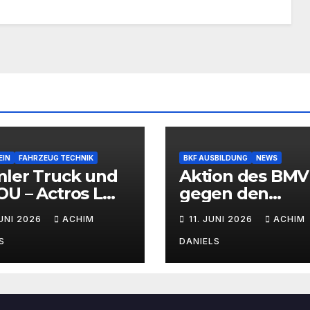
EIN
FAHRZEUG TECHNIK
BKF AUSBILDUNG
NEWS
mler Truck und
Aktion des BMV
U – Actros L
gegen den
Wasserstoff-
Fahrermangel
JUNI 2026
ACHIM
11. JUNI 2026
ACHIM
brennermotor
S
DANIELS