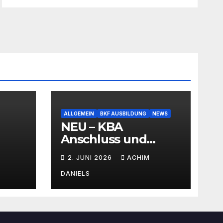
ALLGEMEIN
BKF AUSBILDUNG
NEWS
NEU – KBA
Anschluss und
SEMINAR Portal
2. JUNI 2026
ACHIM
AKTIONSPREISE!!!
Bis zu 50% RABATT
DANIELS