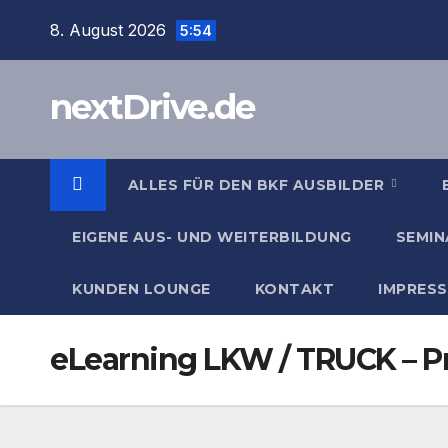
Zum
8. August 2026
5:54
Inhalt
springen
nextDrive.de
ALLES FÜR DEN BKF AUSBILDER
EIGENE AUS- UND WEITERBILDUNG
SEMIN
KUNDEN LOUNGE
KONTAKT
IMPRES
eLearning LKW / TRUCK – P