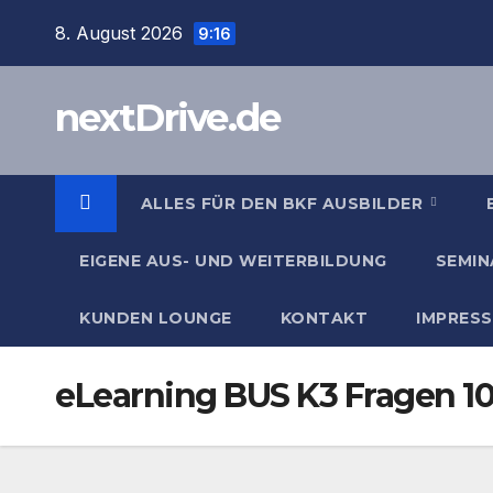
Zum
8. August 2026
9:16
Inhalt
springen
nextDrive.de
ALLES FÜR DEN BKF AUSBILDER
EIGENE AUS- UND WEITERBILDUNG
SEMIN
KUNDEN LOUNGE
KONTAKT
IMPRES
eLearning BUS K3 Fragen 101