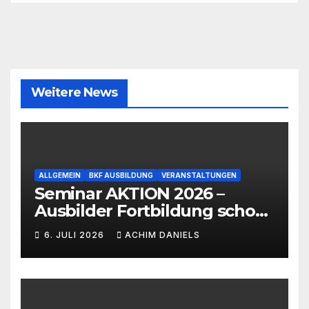
Weitere News
ALLGEMEIN
BKF AUSBILDUNG
VERANSTALTUNGEN
Seminar AKTION 2026 –
Ausbilder Fortbildung schon
ab 399€!!!
6. JULI 2026
ACHIM DANIELS