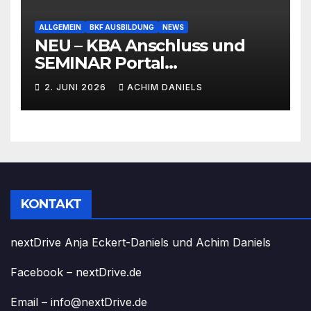
ALLGEMEIN
BKF AUSBILDUNG
NEWS
NEU – KBA Anschluss und
SEMINAR Portal
AKTIONSPREISE!!! Bis zu 50%
2. JUNI 2026
ACHIM DANIELS
RABATT
KONTAKT
nextDrive Anja Eckert-Daniels und Achim Daniels
Facebook – nextDrive.de
Email – info@nextDrive.de