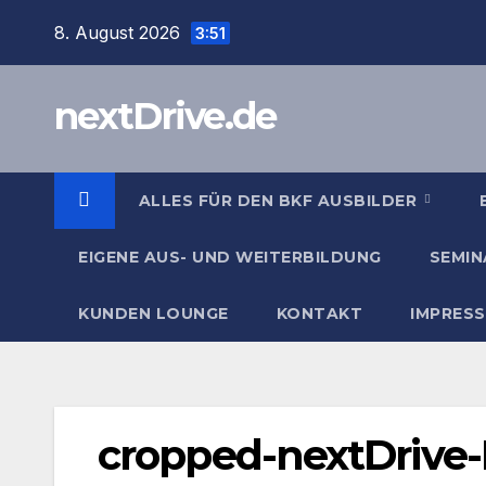
Zum
8. August 2026
3:51
Inhalt
springen
nextDrive.de
ALLES FÜR DEN BKF AUSBILDER
EIGENE AUS- UND WEITERBILDUNG
SEMIN
KUNDEN LOUNGE
KONTAKT
IMPRES
cropped-nextDrive-