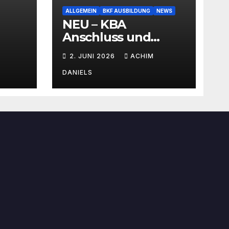
ALLGEMEIN
BKF AUSBILDUNG
NEWS
NEU – KBA
Anschluss und
SEMINAR Portal
2. JUNI 2026
ACHIM
AKTIONSPREISE!!!
Bis zu 50% RABATT
DANIELS