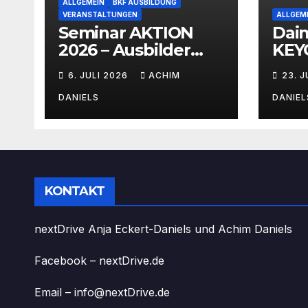
ALLGEMEIN
BKF AUSBILDUNG
VERANSTALTUNGEN
ALLGEM
Seminar AKTION
Dai
2026 – Ausbilder
KEYO
Fortbildung schon
mit 
6. JULI 2026
ACHIM
23. 
ab 399€!!!
Ver
DANIELS
DANIEL
KONTAKT
nextDrive Anja Eckert-Daniels und Achim Daniels
Facebook – nextDrive.de
Email – info@nextDrive.de