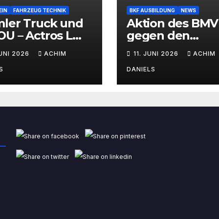
EIN
FAHRZEUG TECHNIK
BKF AUSBILDUNG
NEWS
mler Truck und
Aktion des BMV
U – Actros L
gegen den
Wasserstoff-
Fahrermangel
JUNI 2026
ACHIM
11. JUNI 2026
ACHIM
brennermotor
S
DANIELS