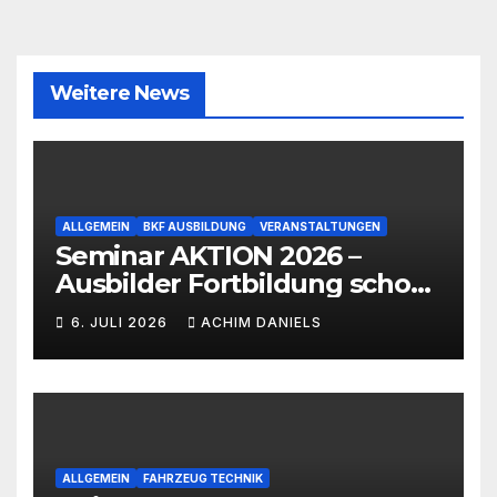
Weitere News
ALLGEMEIN
BKF AUSBILDUNG
VERANSTALTUNGEN
Seminar AKTION 2026 –
Ausbilder Fortbildung schon
ab 399€!!!
6. JULI 2026
ACHIM DANIELS
ALLGEMEIN
FAHRZEUG TECHNIK