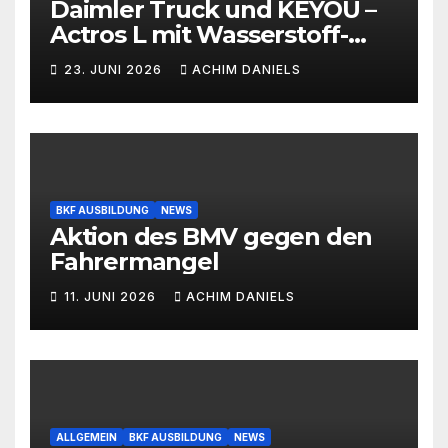
Daimler Truck und KEYOU –
Actros L mit Wasserstoff-
Verbrennermotor
23. JUNI 2026
ACHIM DANIELS
BKF AUSBILDUNG
NEWS
Aktion des BMV gegen den
Fahrermangel
11. JUNI 2026
ACHIM DANIELS
ALLGEMEIN
BKF AUSBILDUNG
NEWS