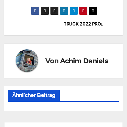
TRUCK 2022 PRO
Beitragsnavigation
Von
Achim Daniels
Ähnlicher Beitrag