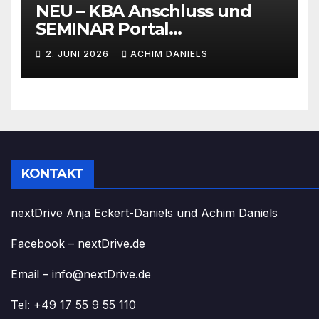
NEU – KBA Anschluss und
SEMINAR Portal
AKTIONSPREISE!!! Bis zu 50%
2. JUNI 2026
ACHIM DANIELS
RABATT
KONTAKT
nextDrive Anja Eckert-Daniels und Achim Daniels
Facebook – nextDrive.de
Email – info@nextDrive.de
Tel: +49 17 55 9 55 110