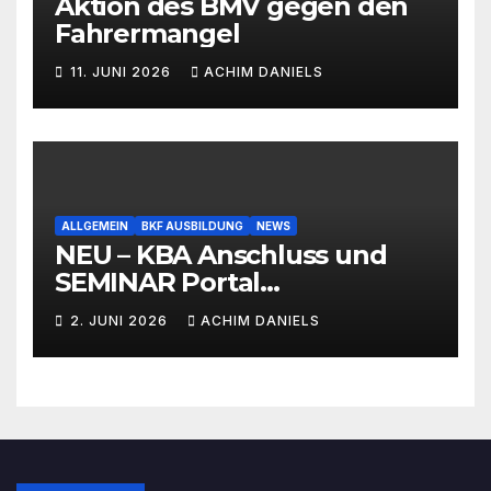
Aktion des BMV gegen den
Fahrermangel
11. JUNI 2026
ACHIM DANIELS
ALLGEMEIN
BKF AUSBILDUNG
NEWS
NEU – KBA Anschluss und
SEMINAR Portal
AKTIONSPREISE!!! Bis zu 50%
2. JUNI 2026
ACHIM DANIELS
RABATT