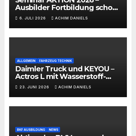
Ausbilder Fortbildung schon
ab 399€!!!
6. JULI 2026
ACHIM DANIELS
ALLGEMEIN
FAHRZEUG TECHNIK
Daimler Truck und KEYOU –
Actros L mit Wasserstoff-
Verbrennermotor
23. JUNI 2026
ACHIM DANIELS
BKF AUSBILDUNG
NEWS