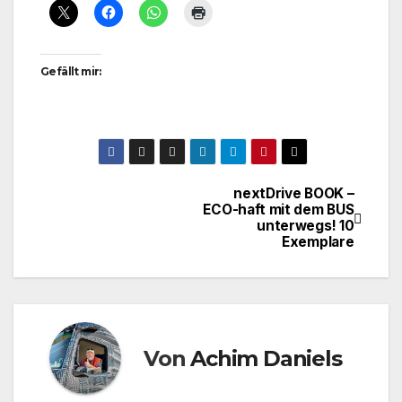
Gefällt mir:
nextDrive BOOK –
Beitragsnavigation
ECO-haft mit dem BUS
unterwegs! 10
Exemplare
Von
Achim Daniels