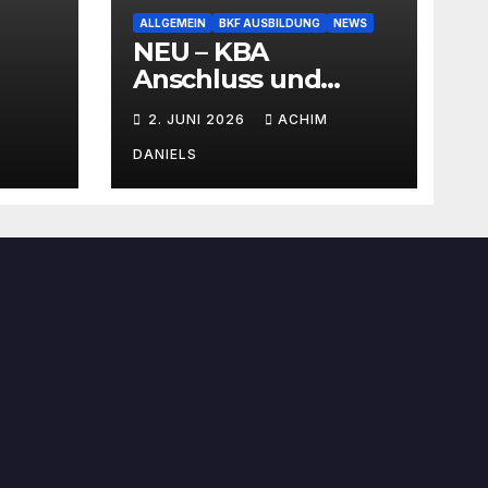
ALLGEMEIN
BKF AUSBILDUNG
NEWS
NEU – KBA
Anschluss und
SEMINAR Portal
2. JUNI 2026
ACHIM
AKTIONSPREISE!!!
Bis zu 50% RABATT
DANIELS