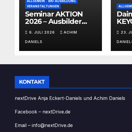
ALLGEMEIN
BKF AUSBILDUNG
VERANSTALTUNGEN
ALLGEM
Seminar AKTION
Dai
2026 – Ausbilder
KEYO
Fortbildung schon
mit 
6. JULI 2026
ACHIM
23. 
ab 399€!!!
Ver
DANIELS
DANIEL
KONTAKT
nextDrive Anja Eckert-Daniels und Achim Daniels
Facebook – nextDrive.de
Email – info@nextDrive.de