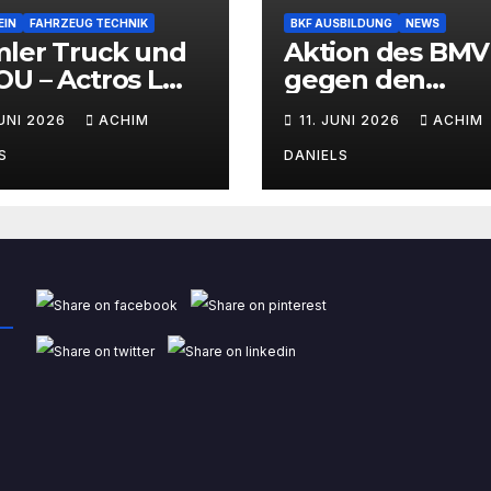
EIN
FAHRZEUG TECHNIK
BKF AUSBILDUNG
NEWS
mler Truck und
Aktion des BMV
U – Actros L
gegen den
Wasserstoff-
Fahrermangel
JUNI 2026
ACHIM
11. JUNI 2026
ACHIM
brennermotor
S
DANIELS