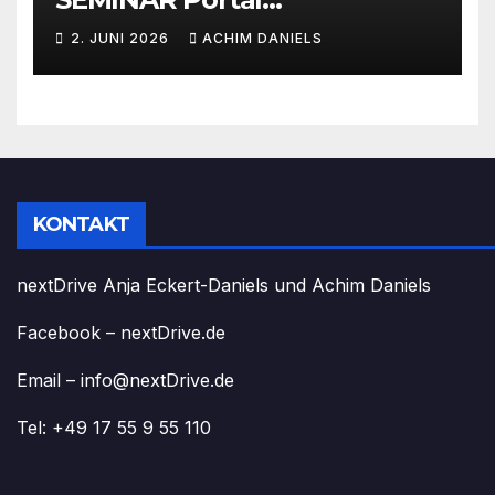
AKTIONSPREISE!!! Bis zu 50%
2. JUNI 2026
ACHIM DANIELS
RABATT
KONTAKT
nextDrive Anja Eckert-Daniels und Achim Daniels
Facebook – nextDrive.de
Email – info@nextDrive.de
Tel: +49 17 55 9 55 110