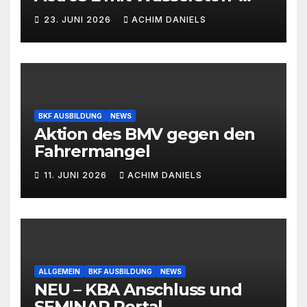
Verbrennermotor
23. JUNI 2026
ACHIM DANIELS
BKF AUSBILDUNG
NEWS
Aktion des BMV gegen den
Fahrermangel
11. JUNI 2026
ACHIM DANIELS
ALLGEMEIN
BKF AUSBILDUNG
NEWS
NEU – KBA Anschluss und
SEMINAR Portal