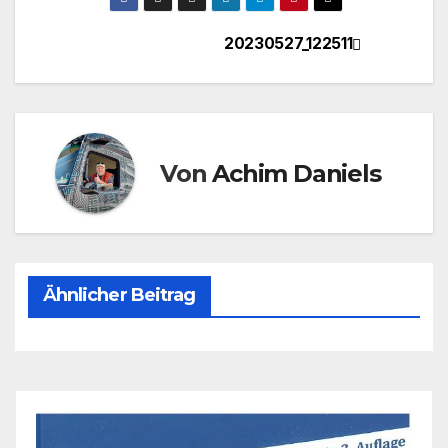
20230527_122511
Beitragsnavigation
Von
Achim Daniels
Ähnlicher Beitrag