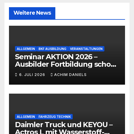
Weitere News
ALLGEMEIN
BKF AUSBILDUNG
VERANSTALTUNGEN
Seminar AKTION 2026 –
Ausbilder Fortbildung schon
ab 399€!!!
6. JULI 2026
ACHIM DANIELS
ALLGEMEIN
FAHRZEUG TECHNIK
Daimler Truck und KEYOU –
Actros L mit Wasserstoff-