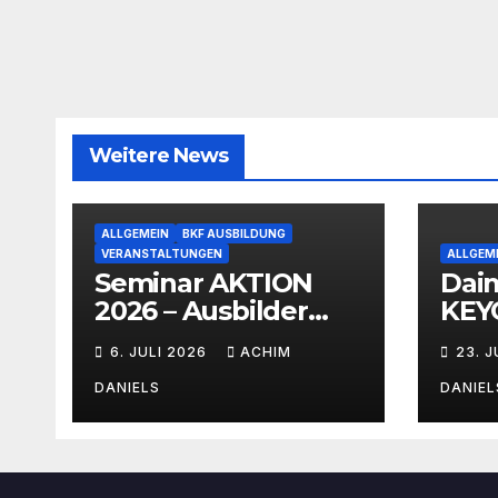
Weitere News
ALLGEMEIN
BKF AUSBILDUNG
VERANSTALTUNGEN
ALLGEM
Seminar AKTION
Dai
2026 – Ausbilder
KEYO
Fortbildung schon
mit 
6. JULI 2026
ACHIM
23. 
ab 399€!!!
Ver
DANIELS
DANIEL