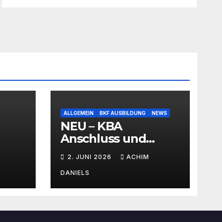
ALLGEMEIN
BKF AUSBILDUNG
NEWS
NEU – KBA
Anschluss und
SEMINAR Portal
2. JUNI 2026
ACHIM
AKTIONSPREISE!!!
Bis zu 50% RABATT
DANIELS