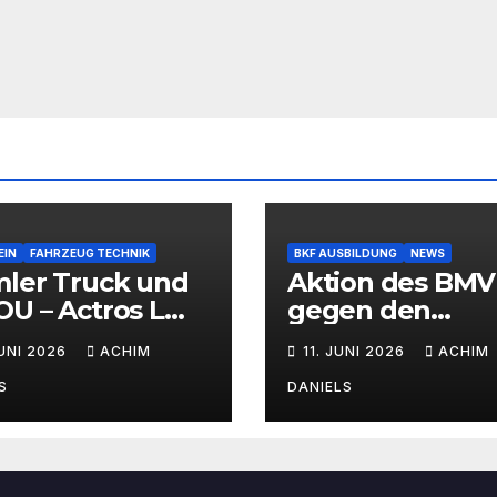
EIN
FAHRZEUG TECHNIK
BKF AUSBILDUNG
NEWS
mler Truck und
Aktion des BMV
U – Actros L
gegen den
Wasserstoff-
Fahrermangel
JUNI 2026
ACHIM
11. JUNI 2026
ACHIM
brennermotor
S
DANIELS