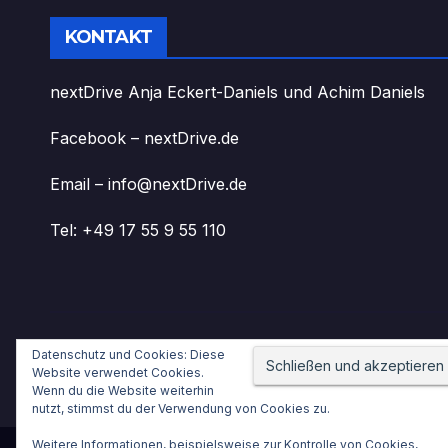
KONTAKT
nextDrive Anja Eckert-Daniels und Achim Daniels
Facebook – nextDrive.de
Email – info@nextDrive.de
Tel: +49 17 55 9 55 110
Datenschutz und Cookies: Diese
nextDrive.de
Website verwendet Cookies.
Wenn du die Website weiterhin
nutzt, stimmst du der Verwendung von Cookies zu.
Weitere Informationen, beispielsweise zur Kontrolle von Cookies,