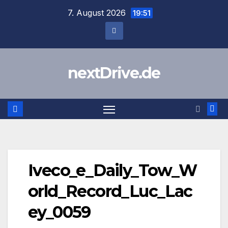
Zum
7. August 2026
19:51
Inhalt
springen
nextDrive.de
Iveco_e_Daily_Tow_W
orld_Record_Luc_Lac
ey_0059