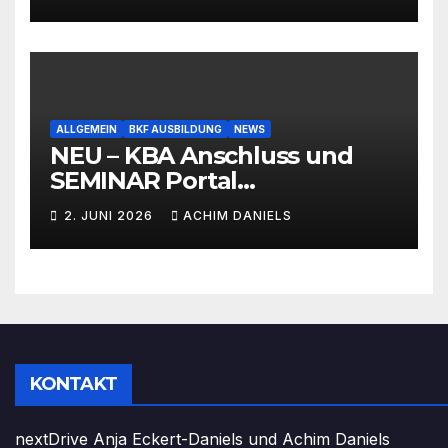
ALLGEMEIN
BKF AUSBILDUNG
NEWS
NEU – KBA Anschluss und
SEMINAR Portal
AKTIONSPREISE!!! Bis zu 50%
2. JUNI 2026
ACHIM DANIELS
RABATT
KONTAKT
nextDrive Anja Eckert-Daniels und Achim Daniels