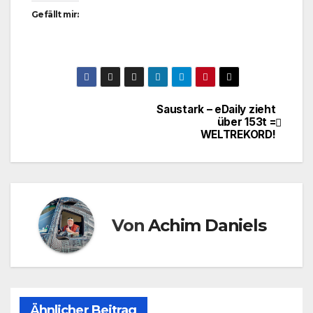
Gefällt mir:
Saustark – eDaily zieht
Beitragsnavigation
über 153t =
WELTREKORD!
Von
Achim Daniels
Ähnlicher Beitrag