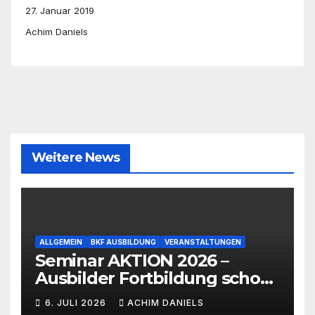
27. Januar 2019
Achim Daniels
Weitere News
ALLGEMEIN
BKF AUSBILDUNG
VERANSTALTUNGEN
Seminar AKTION 2026 –
Ausbilder Fortbildung schon
ab 399€!!!
6. JULI 2026
ACHIM DANIELS