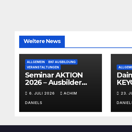
Weitere News
ALLGEMEIN
BKF AUSBILDUNG
VERANSTALTUNGEN
ALLGEM
Seminar AKTION
Dai
2026 – Ausbilder
KEYO
Fortbildung schon
mit 
6. JULI 2026
ACHIM
23. 
ab 399€!!!
Ver
DANIELS
DANIEL