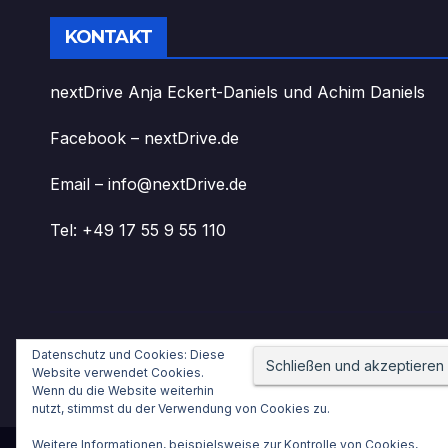
KONTAKT
nextDrive Anja Eckert-Daniels und Achim Daniels
Facebook – nextDrive.de
Email – info@nextDrive.de
Tel: +49 17 55 9 55 110
Datenschutz und Cookies: Diese
nextDrive.de
Website verwendet Cookies.
Wenn du die Website weiterhin
nutzt, stimmst du der Verwendung von Cookies zu.
Weitere Informationen, beispielsweise zur Kontrolle von Cookies,