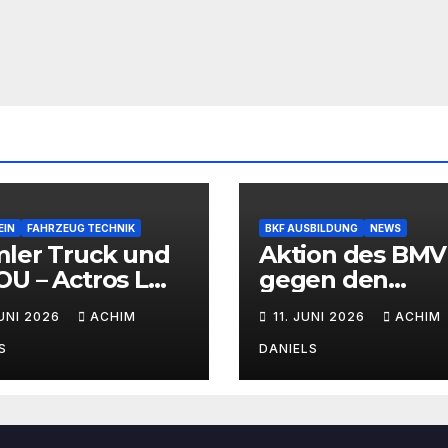
EIN
FAHRZEUG TECHNIK
BKF AUSBILDUNG
NEWS
mler Truck und
Aktion des BMV
U – Actros L
gegen den
Wasserstoff-
Fahrermangel
JUNI 2026
ACHIM
11. JUNI 2026
ACHIM
brennermotor
S
DANIELS