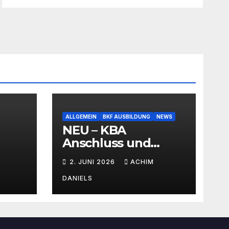
ALLGEMEIN
BKF AUSBILDUNG
NEWS
NEU – KBA
Anschluss und
SEMINAR Portal
2. JUNI 2026
ACHIM
AKTIONSPREISE!!!
Bis zu 50% RABATT
DANIELS