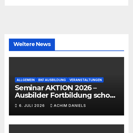
Weitere News
ALLGEMEIN
BKF AUSBILDUNG
VERANSTALTUNGEN
Seminar AKTION 2026 –
Ausbilder Fortbildung schon
ab 399€!!!
6. JULI 2026
ACHIM DANIELS