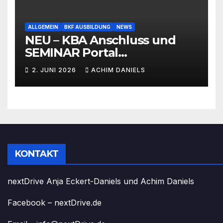
ALLGEMEIN
BKF AUSBILDUNG
NEWS
NEU – KBA Anschluss und
SEMINAR Portal
AKTIONSPREISE!!! Bis zu 50%
2. JUNI 2026
ACHIM DANIELS
RABATT
KONTAKT
nextDrive Anja Eckert-Daniels und Achim Daniels
Facebook – nextDrive.de