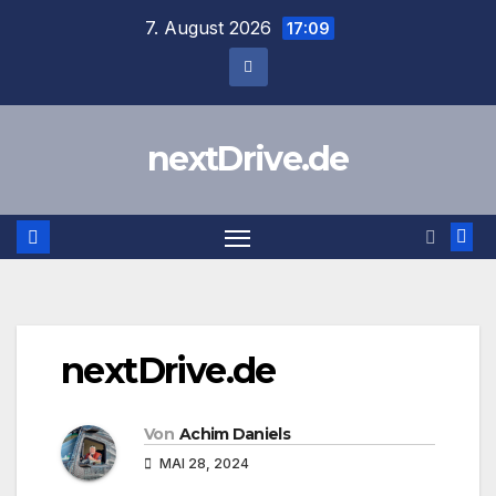
Zum
7. August 2026
17:09
Inhalt
springen
nextDrive.de
nextDrive.de
Von
Achim Daniels
MAI 28, 2024